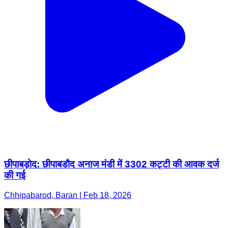
छीपाबड़ोद: छीपाबडौद अनाज मंडी में 3302 कट्टी की आवक दर्ज
की गई
Chhipabarod, Baran | Feb 18, 2026