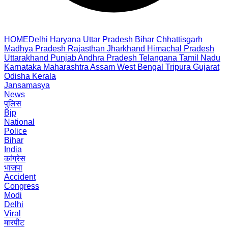
HOME
Delhi
Haryana
Uttar Pradesh
Bihar
Chhattisgarh
Madhya Pradesh
Rajasthan
Jharkhand
Himachal Pradesh
Uttarakhand
Punjab
Andhra Pradesh
Telangana
Tamil Nadu
Karnataka
Maharashtra
Assam
West Bengal
Tripura
Gujarat
Odisha
Kerala
Jansamasya
News
पुलिस
Bjp
National
Police
Bihar
India
कांग्रेस
भाजपा
Accident
Congress
Modi
Delhi
Viral
मारपीट