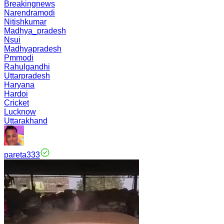
Breakingnews
Narendramodi
Nitishkumar
Madhya_pradesh
Nsui
Madhyapradesh
Pmmodi
Rahulgandhi
Uttarpradesh
Haryana
Hardoi
Cricket
Lucknow
Uttarakhand
pareta333