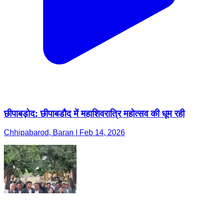
छीपाबड़ोद: छीपाबडौद में महाशिवरात्रि महोत्सव की धूम रही
Chhipabarod, Baran | Feb 14, 2026