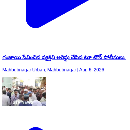
గంజాయి సేవించిన వ్యక్తిని అరెస్టు చేసిన టూ టౌన్ పోలీసులు.
Mahbubnagar Urban, Mahbubnagar | Aug 6, 2026