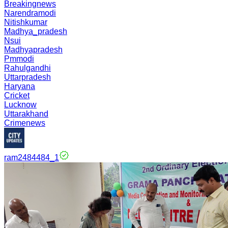
Breakingnews
Narendramodi
Nitishkumar
Madhya_pradesh
Nsui
Madhyapradesh
Pmmodi
Rahulgandhi
Uttarpradesh
Haryana
Cricket
Lucknow
Uttarakhand
Crimenews
ram2484484_1