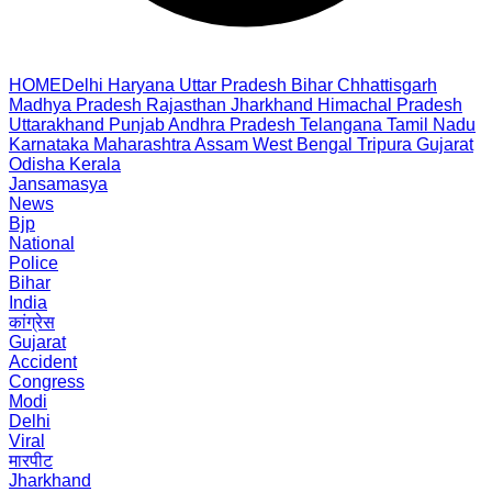
HOME
Delhi
Haryana
Uttar Pradesh
Bihar
Chhattisgarh
Madhya Pradesh
Rajasthan
Jharkhand
Himachal Pradesh
Uttarakhand
Punjab
Andhra Pradesh
Telangana
Tamil Nadu
Karnataka
Maharashtra
Assam
West Bengal
Tripura
Gujarat
Odisha
Kerala
Jansamasya
News
Bjp
National
Police
Bihar
India
कांग्रेस
Gujarat
Accident
Congress
Modi
Delhi
Viral
मारपीट
Jharkhand