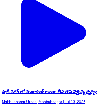
షాద్ నగర్ లో ముజాహిద్ జనాజ తీసుకొని వెళ్తున్న దృశ్యం
Mahbubnagar Urban, Mahbubnagar | Jul 13, 2026