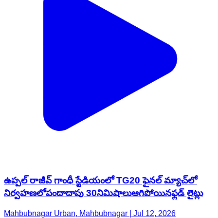
ఉప్పల్ రాజీవ్ గాంధీ స్టేడియంలో TG20 ఫైనల్ మ్యాచ్‌లో
నిర్వహణలోపందాదాపు 30నిమిషాలుఆగిపోయినఫ్లడ్ లైట్లు
Mahbubnagar Urban, Mahbubnagar | Jul 12, 2026