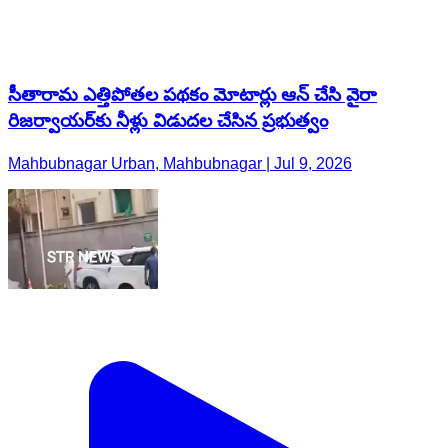
సీతారామ ఎత్తిపోతల పథకం మోటార్లు ఆన్ చేసి వైరా
రిజర్వాయర్‌కు నీళ్లు విడుదల చేసిన ప్రభుత్వం
Mahbubnagar Urban, Mahbubnagar | Jul 9, 2026