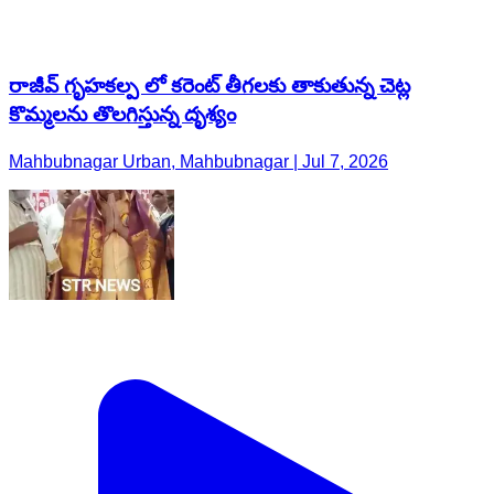
రాజీవ్ గృహకల్ప లో కరెంట్ తీగలకు తాకుతున్న చెట్ల
కొమ్మలను తొలగిస్తున్న దృశ్యం
Mahbubnagar Urban, Mahbubnagar | Jul 7, 2026