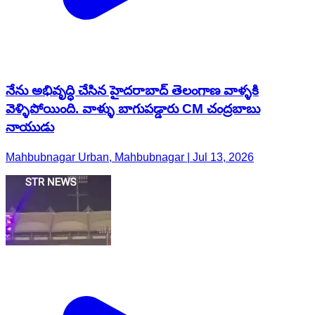
నేను అభివృద్ధి చేసిన హైదరాబాద్ తెలంగాణ వాళ్ళకి
వెళ్ళిపోయింది. వాళ్ళు బాగుపడ్డారు CM చంద్రబాబు
నాయుడు
Mahbubnagar Urban, Mahbubnagar | Jul 13, 2026