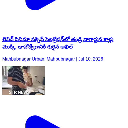
లెనిన్ సినిమా సక్సెస్ సెలబ్రేషన్‌లో తండ్రి నాగార్జున కాళ్లు
మొక్కి, భావోద్వేగానికి గురైన అఖిల్
Mahbubnagar Urban, Mahbubnagar | Jul 10, 2026