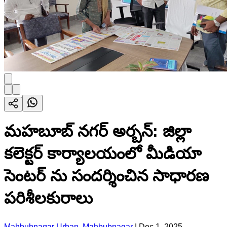
మహబూబ్ నగర్ అర్బన్: జిల్లా
కలెక్టర్ కార్యాలయంలో మీడియా
సెంటర్ ను సందర్శించిన సాధారణ
పరిశీలకురాలు
Mahbubnagar Urban, Mahbubnagar
|
Dec 1, 2025