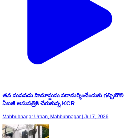
తన మనవడు హిమాన్షును పరామర్శించేందుకు గచ్చిబౌలి
ఏఐజీ ఆసుపత్రికి చేరుకున్న KCR
Mahbubnagar Urban, Mahbubnagar | Jul 7, 2026