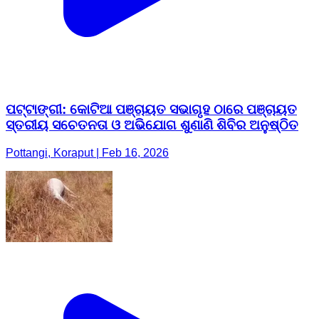
ପଟ୍ଟାଙ୍ଗୀ: କୋଟିଆ ପଞ୍ଚାୟତ ସଭାଗୃହ ଠାରେ ପଞ୍ଚାୟତ
ସ୍ତରୀୟ ସଚେତନତା ଓ ଅଭିଯୋଗ ଶୁଣାଣି ଶିବିର ଅନୁଷ୍ଠିତ
Pottangi, Koraput | Feb 16, 2026