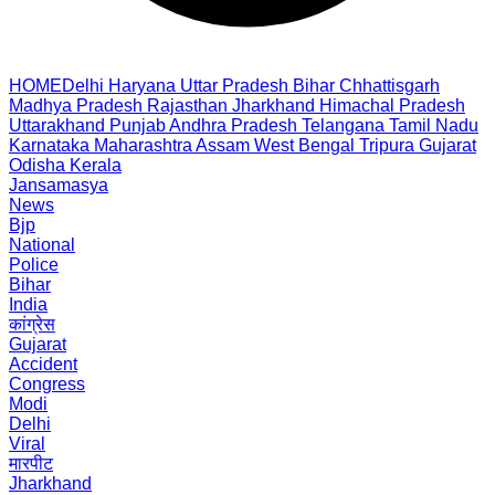
HOME
Delhi
Haryana
Uttar Pradesh
Bihar
Chhattisgarh
Madhya Pradesh
Rajasthan
Jharkhand
Himachal Pradesh
Uttarakhand
Punjab
Andhra Pradesh
Telangana
Tamil Nadu
Karnataka
Maharashtra
Assam
West Bengal
Tripura
Gujarat
Odisha
Kerala
Jansamasya
News
Bjp
National
Police
Bihar
India
कांग्रेस
Gujarat
Accident
Congress
Modi
Delhi
Viral
मारपीट
Jharkhand