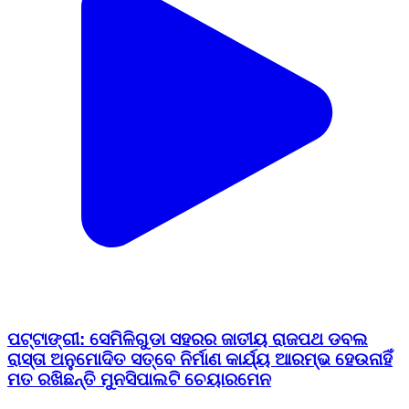
ପଟ୍ଟାଙ୍ଗୀ: ସେମିଳିଗୁଡା ସହରର ଜାତୀୟ ରାଜପଥ ଡବଲ
ରାସ୍ତା ଅନୁମୋଦିତ ସତ୍ବେ ନିର୍ମାଣ କାର୍ଯ୍ୟ ଆରମ୍ଭ ହେଉନାହିଁ
ମତ ରଖିଛନ୍ତି ମୁନସିପାଲଟି ଚେୟାରମେନ