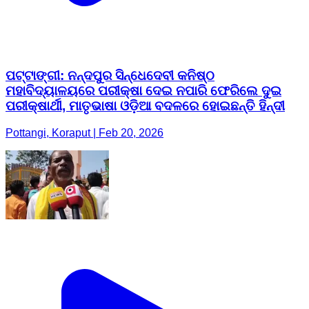
ପଟ୍ଟାଙ୍ଗୀ: ନନ୍ଦପୁର ସିନ୍ଧେଦେବୀ କନିଷ୍ଠ
ମହାବିଦ୍ୟାଳୟରେ ପରୀକ୍ଷା ଦେଇ ନପାରି ଫେରିଲେ ଦୁଇ
ପରୀକ୍ଷାର୍ଥୀ, ମାତୃଭାଷା ଓଡ଼ିଆ ବଦଳରେ ହୋଇଛନ୍ତି ହିନ୍ଦୀ
Pottangi, Koraput | Feb 20, 2026