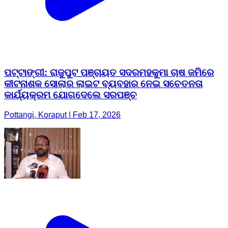
ପଟ୍ଟାଙ୍ଗୀ: ରାଜୁପୁଟ ପଞ୍ଚାୟତ ସଦରମହକୁମା ଚାଷ ଜମିରେ
କୀଟନାଶକ ସୋଲାର ଲାଇଟ ବ୍ୟବହାର ନେଇ ସଚେତନତା
କାର୍ଯ୍ୟକ୍ରମ ଯୋଗଦେଲେ ସରପଞ୍ଚ
Pottangi, Koraput | Feb 17, 2026