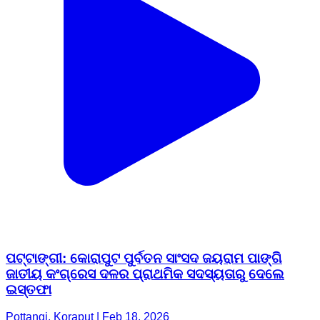
ପଟ୍ଟାଙ୍ଗୀ: କୋରାପୁଟ ପୁର୍ବତନ ସାଂସଦ ଜୟରାମ ପାଙ୍ଗି
ଜାତୀୟ କଂଗ୍ରେସ ଦଳର ପ୍ରାଥମିକ ସଦସ୍ୟତାରୁ ଦେଲେ
ଇସ୍ତଫା
Pottangi, Koraput | Feb 18, 2026