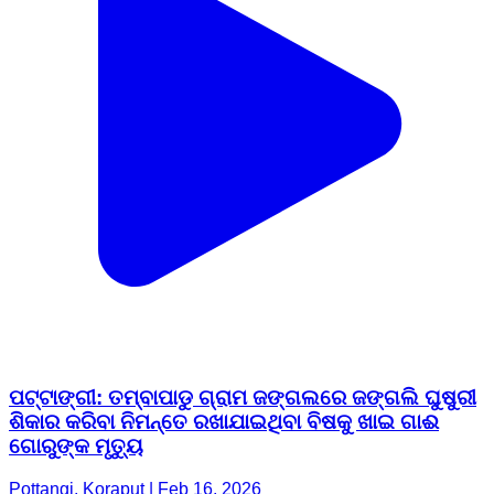
ପଟ୍ଟାଙ୍ଗୀ: ତମ୍ବାପାଡୁ ଗ୍ରାମ ଜଙ୍ଗଲରେ ଜଙ୍ଗଲି ଘୁଷୁରୀ
ଶିକାର କରିବା ନିମନ୍ତେ ରଖାଯାଇଥିବା ବିଷକୁ ଖାଇ ଗାଈ
ଗୋରୁଙ୍କ ମୃତ୍ୟୁ
Pottangi, Koraput | Feb 16, 2026