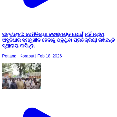
ପଟ୍ଟାଙ୍ଗୀ: ସେମିଳିଗୁଡା ବସଷ୍ଟାଣ୍ଡ ଯୋଗୁଁ ନାହିଁ ନଥିବା
ଅସୁବିଧାର ସମ୍ମୁଖୀନ ହେବାକୁ ପଡୁଥିବା ପ୍ରତିକ୍ରିୟା ରଖିଛନ୍ତି
ସ୍ଥାନୀୟ ବାସିନ୍ଦା
Pottangi, Koraput | Feb 18, 2026