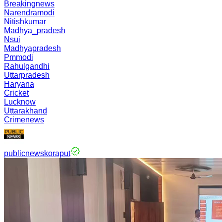
Breakingnews
Narendramodi
Nitishkumar
Madhya_pradesh
Nsui
Madhyapradesh
Pmmodi
Rahulgandhi
Uttarpradesh
Haryana
Cricket
Lucknow
Uttarakhand
Crimenews
publicnewskoraput