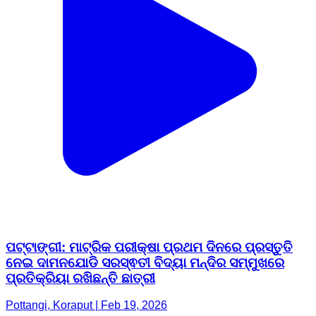
ପଟ୍ଟାଙ୍ଗୀ: ମାଟ୍ରିକ ପରୀକ୍ଷା ପ୍ରଥମ ଦିନରେ ପ୍ରସ୍ତୁତି
ନେଇ ଦାମନଯୋଡି ସରସ୍ଵତୀ ବିଦ୍ୟା ମନ୍ଦିର ସମ୍ମୁଖରେ
ପ୍ରତିକ୍ରିୟା ରଖିଛନ୍ତି ଛାତ୍ରୀ
Pottangi, Koraput | Feb 19, 2026