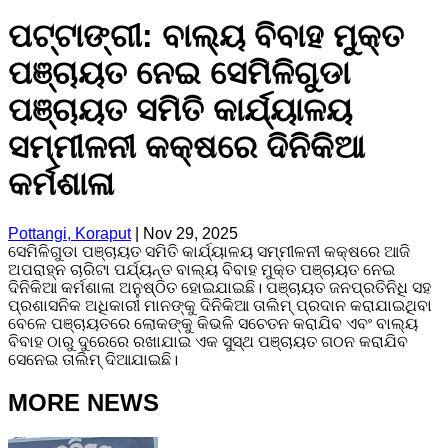
ପଟ୍ଟାଙ୍ଗୀ: ବାଲ୍ୟ ବିବାହ ମୁକ୍ତ
ପଞ୍ଚାୟତ ନେଇ ସେମିଳିଗୁଡା
ପଞ୍ଚାୟତ ସମିତି କାର୍ଯ୍ୟାଳୟ
ସମ୍ମୀଳନୀ କକ୍ଷରେ ଦିନିକିଆ
କର୍ମଶାଳା
Pottangi, Koraput
|
Nov 29, 2025
ସେମିଳିଗୁଡା ପଞ୍ଚାୟତ ସମିତି କାର୍ଯ୍ୟାଳୟ ସମ୍ମୀଳନୀ କକ୍ଷରେ ଆଜି
ଅପରାହ୍ନ ଚାରିଟା ପର୍ଯ୍ୟନ୍ତ ବାଲ୍ୟ ବିବାହ ମୁକ୍ତ ପଞ୍ଚାୟତ ନେଇ
ଦିନିକିଆ କର୍ମଶାଳା ଅନୁଷ୍ଠିତ ହୋଇଯାଇଛି। ପଞ୍ଚାୟତ ଜନପ୍ରତିନିଧି ସହ
ପ୍ରଶାସନିକ ଅଧିକାରୀ ମାନଙ୍କୁ ଦିନିକିଆ ତାଲିମ୍ ପ୍ରଦାନ କରାଯାଇଥିବା
ବେଳେ ପଞ୍ଚାୟତରେ ଲୋକଙ୍କୁ କିଭଳି ସଚେତନ କରାଯିବ ଏବଂ ବାଲ୍ୟ
ବିବାହ ଠାରୁ ଦୁରେରେ ରଖାଯାଇ ଏକ ସୁସ୍ଥ ପଞ୍ଚାୟତ ଗଠନ କରାଯିବ
ସେନେଇ ତାଲିମ୍ ଦିଆଯାଇଛି।
MORE NEWS