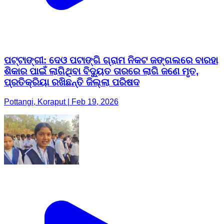
ପଟ୍ଟାଙ୍ଗୀ: ଦେଓ ପଟାଙ୍ଗି ଗ୍ରାମ ନିକଟ ଜଙ୍ଗଲରେ ବାରହା
ଶିକାର ପାଇଁ ଲାଗିଥିବା ବିଦ୍ୟୁତ ତାରରେ ଲାଗି ଜଣେ ମୃତ,
ପ୍ରତିକ୍ରିୟା ରଖିଛନ୍ତି ଜିଲ୍ଲା ପରିଷଦ
Pottangi, Koraput | Feb 19, 2026