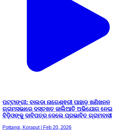
ପଟ୍ଟାଙ୍ଗୀ: ବାଲଡା ନାଗେଶ୍ଵରୀ ପାହାଡ଼ ଖଣିଖନନ
ଗ୍ରାମସଭାରେ ଦସ୍ତଖତ ଜାଲିଆତି ଅଭିଯୋଗ ନେଇ
ବିଡ଼ିଓଙ୍କୁ ଦାବିପତ୍ର ଦେଲେ ପ୍ରଭାବିତ ଗ୍ରାମବାସୀ
Pottangi, Koraput | Feb 20, 2026