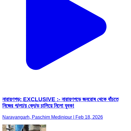
নারায়ণগড়: EXCLUSIVE :- নারায়ণগড়ে জনরোষ থেকে বাঁচতে
নিজের গ/লা/য় ব্লে/ড চালিয়ে নিলো যুবক!
Narayangarh, Paschim Medinipur | Feb 18, 2026