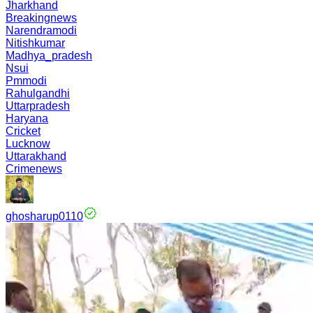
Jharkhand
Breakingnews
Narendramodi
Nitishkumar
Madhya_pradesh
Nsui
Pmmodi
Rahulgandhi
Uttarpradesh
Haryana
Cricket
Lucknow
Uttarakhand
Crimenews
ghosharup0110