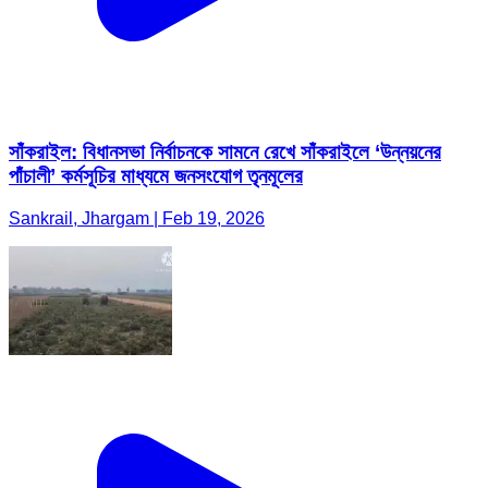
সাঁকরাইল: বিধানসভা নির্বাচনকে সামনে রেখে সাঁকরাইলে ‘উন্নয়নের
পাঁচালী’ কর্মসূচির মাধ্যমে জনসংযোগ তৃনমূলের
Sankrail, Jhargam | Feb 19, 2026