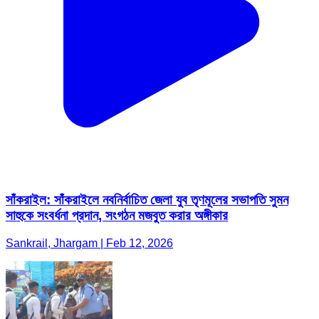
সাঁকরাইল: সাঁকরাইলে নবনির্বাচিত জেলা যুব তৃণমূলের সভাপতি সুমন
সাহুকে সংবর্ধনা প্রদান, সংগঠন মজবুত করার অঙ্গীকার
Sankrail, Jhargam | Feb 12, 2026