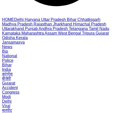
HOME
Delhi
Haryana
Uttar Pradesh
Bihar
Chhattisgarh
Madhya Pradesh
Rajasthan
Jharkhand
Himachal Pradesh
Uttarakhand
Punjab
Andhra Pradesh
Telangana
Tamil Nadu
Karnataka
Maharashtra
Assam
West Bengal
Tripura
Gujarat
Odisha
Kerala
Jansamasya
News
Bjp
National
Police
Bihar
India
कांग्रेस
बीजेपी
Gujarat
Accident
Congress
Modi
Delhi
Viral
मारपीट