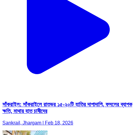
সাঁকরাইল: সাঁকরাইলে রাতভর ১৫-২০টি হাতির দাপাদাপি, ফসলের ব্যাপক
ক্ষতি, মাথায় হাত চাষীদের
Sankrail, Jhargam | Feb 18, 2026