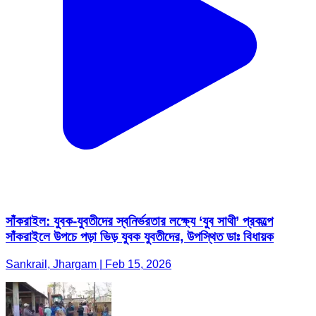
সাঁকরাইল: যুবক-যুবতীদের স্বনির্ভরতার লক্ষ্যে ‘যুব সাথী’ প্রকল্পে
সাঁকরাইলে উপচে পড়া ভিড় যুবক যুবতীদের, উপস্থিত ডাঃ বিধায়ক
Sankrail, Jhargam | Feb 15, 2026