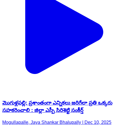
మొగుళ్లపల్లి: ప్రశాంతంగా ఎన్నికలు జరిగేలా ప్రతి ఒక్కరు
సహకరించాలి : జిల్లా ఎస్పీ సిరిశెట్టి సంకీర్త్
Mogullapalle, Jaya Shankar Bhalupally | Dec 10, 2025