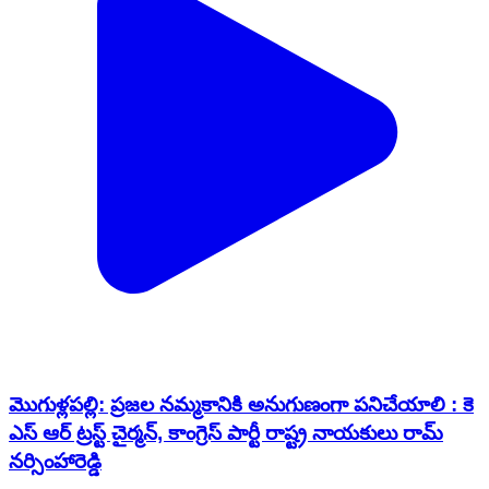
మొగుళ్లపల్లి: ప్రజల నమ్మకానికి అనుగుణంగా పనిచేయాలి : కె
ఎస్ ఆర్ ట్రస్ట్ చైర్మన్, కాంగ్రెస్ పార్టీ రాష్ట్ర నాయకులు రామ్
నర్సింహారెడ్డి