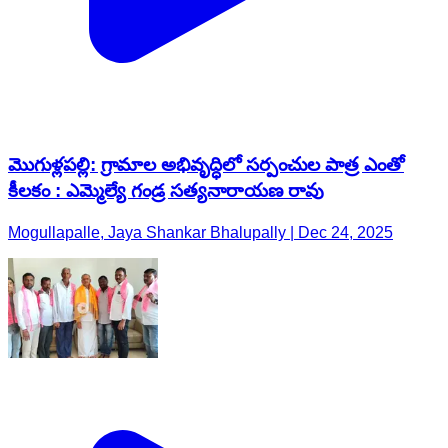
మొగుళ్లపల్లి: గ్రామాల అభివృద్ధిలో సర్పంచుల పాత్ర ఎంతో
కీలకం : ఎమ్మెల్యే గండ్ర సత్యనారాయణ రావు
Mogullapalle, Jaya Shankar Bhalupally | Dec 24, 2025