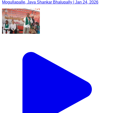
Mogullapalle, Jaya Shankar Bhalupally | Jan 24, 2026