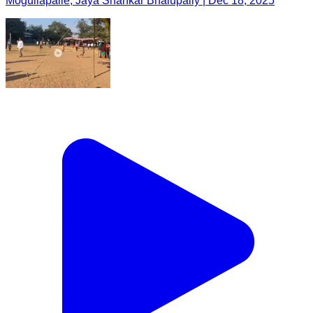
Mogullapalle, Jaya Shankar Bhalupally | Dec 18, 2025