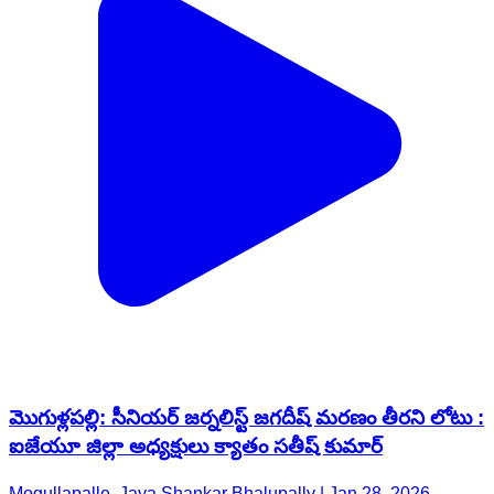
మొగుళ్లపల్లి: సీనియర్ జర్నలిస్ట్ జగదీష్ మరణం తీరని లోటు :
ఐజేయూ జిల్లా అధ్యక్షులు క్యాతం సతీష్ కుమార్
Mogullapalle, Jaya Shankar Bhalupally | Jan 28, 2026