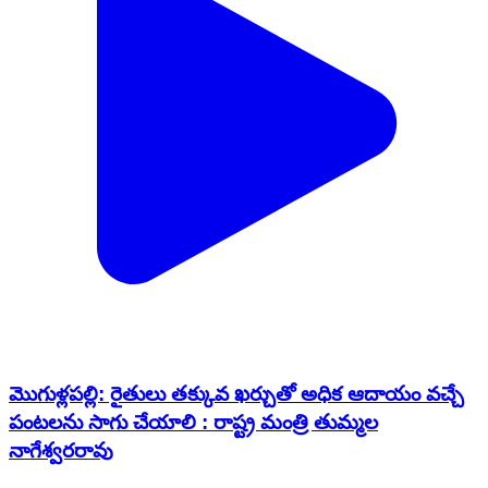
మొగుళ్లపల్లి: రైతులు తక్కువ ఖర్చుతో అధిక ఆదాయం వచ్చే
పంటలను సాగు చేయాలి : రాష్ట్ర మంత్రి తుమ్మల
నాగేశ్వరరావు