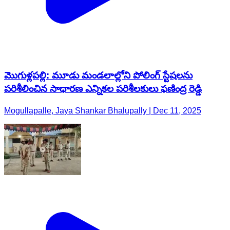
మొగుళ్లపల్లి: మూడు మండలాల్లోని పోలింగ్ స్టేషలను
పరిశీలించిన సాధారణ ఎన్నికల పరిశీలకులు ఫణింద్ర రెడ్డి
Mogullapalle, Jaya Shankar Bhalupally | Dec 11, 2025