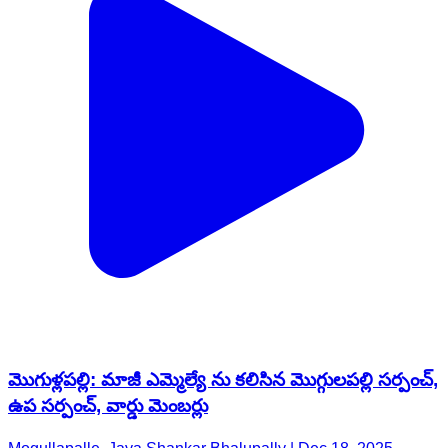
మొగుళ్లపల్లి: మాజీ ఎమ్మెల్యే ను కలిసిన మొగ్గులపల్లి సర్పంచ్,
ఉప సర్పంచ్, వార్డు మెంబర్లు