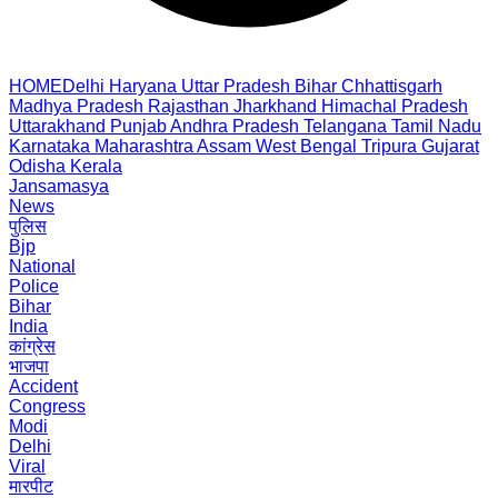
HOME
Delhi
Haryana
Uttar Pradesh
Bihar
Chhattisgarh
Madhya Pradesh
Rajasthan
Jharkhand
Himachal Pradesh
Uttarakhand
Punjab
Andhra Pradesh
Telangana
Tamil Nadu
Karnataka
Maharashtra
Assam
West Bengal
Tripura
Gujarat
Odisha
Kerala
Jansamasya
News
पुलिस
Bjp
National
Police
Bihar
India
कांग्रेस
भाजपा
Accident
Congress
Modi
Delhi
Viral
मारपीट