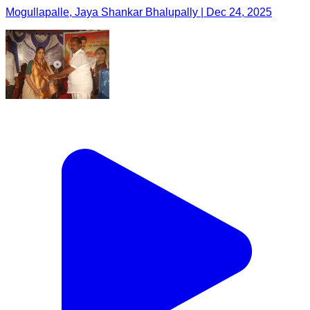
Mogullapalle, Jaya Shankar Bhalupally | Dec 24, 2025