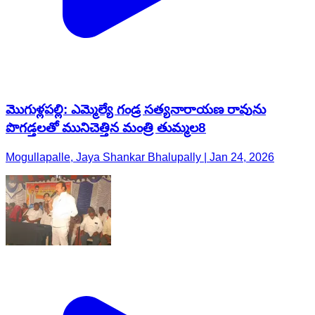
మొగుళ్లపల్లి: ఎమ్మెల్యే గండ్ర సత్యనారాయణ రావును
పొగడ్తలతో మునిచెత్తిన మంత్రి తుమ్మల8
Mogullapalle, Jaya Shankar Bhalupally | Jan 24, 2026