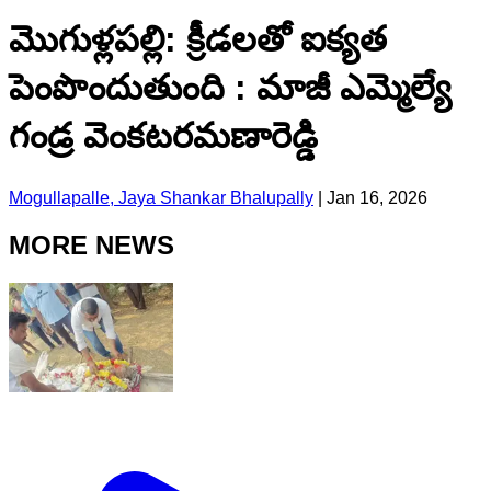
మొగుళ్లపల్లి: క్రీడలతో ఐక్యత
పెంపొందుతుంది : మాజీ ఎమ్మెల్యే
గండ్ర వెంకటరమణారెడ్డి
Mogullapalle, Jaya Shankar Bhalupally
|
Jan 16, 2026
MORE NEWS