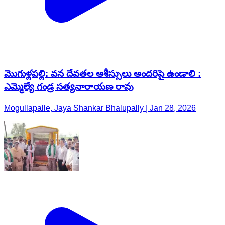
మొగుళ్లపల్లి: వన దేవతల ఆశీస్సులు అందరిపై ఉండాలి :
ఎమ్మెల్యే గండ్ర సత్యనారాయణ రావు
Mogullapalle, Jaya Shankar Bhalupally | Jan 28, 2026