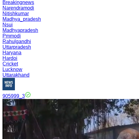
Breakingnews
Narendramodi
Nitishkumar
Madhya_pradesh
Nsui
Madhyapradesh
Pmmodi
Rahulgandhi
Uttarpradesh
Haryana
Hardoi
Cricket
Lucknow
Uttarakhand
905999_3