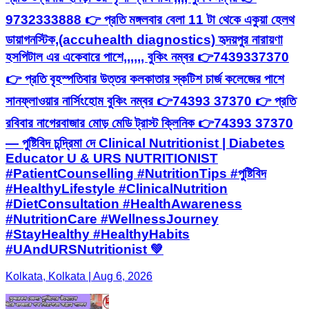
9732333888 👉 প্রতি মঙ্গলবার বেলা 11 টা থেকে একুয়া হেলথ
ডায়াগনস্টিক,(accuhealth diagnostics) হৃদয়পুর নারায়ণা
হসপিটাল এর একেবারে পাশে,,,,,, বুকিং নম্বর 👉7439337370
👉 প্রতি বৃহস্পতিবার উত্তর কলকাতার স্কটিশ চার্জ কলেজের পাশে
সানফ্লাওয়ার নার্সিংহোম বুকিং নম্বর 👉74393 37370 👉 প্রতি
রবিবার নাগেরবাজার মোড় মেডি ট্রাস্ট ক্লিনিক 👉74393 37370
— পুষ্টিবিদ চন্দ্রিমা দে Clinical Nutritionist | Diabetes
Educator U & URS NUTRITIONIST
#PatientCounselling #NutritionTips #পুষ্টিবিদ
#HealthyLifestyle #ClinicalNutrition
#DietConsultation #HealthAwareness
#NutritionCare #WellnessJourney
#StayHealthy #HealthyHabits
#UAndURSNutritionist 💚
Kolkata, Kolkata | Aug 6, 2026