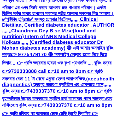
অবশ্যই উচিত। ✴️আপনার প্রতিদিনের প্রোটিন এবং ফাইবার গ্রহণের
পরিমাণ এর ওপর নির্ভর করবে আপনার জল খাওয়ার পরিমাণ। একটা
জিনিস সর্বদা মাথায় রাখবেন সকলের শরীর আলাদা সকলের নিড আলাদা।
✅পুষ্টিবিদ চন্দ্রিমা✅ সমস্ত চেম্বার ডিটেলস,,,,,, Clinical
Dietitian, Certified diabetes educator , AUTHOR
,,,,,,,Chandrima Dey B.sc,M.sc(food and
nutrition) Intern of NRS Medical College
Kolkata,,,,,, (Certified diabetes educator Dr
Mohan diabetes academy) 🔴 এটা আমার অনলাইন বুকিং
নম্বর👉 9775479170 🔴 অফলাইন চেম্বার গুলো নিচে দিয়ে
দিলাম,,, 👉 প্রতি শুক্রবার হাবড়া গুরু কৃপা প্যাথলজি ,,,, বুকিং নম্বর
👉9732333888 call 👉10 am to 8pm 👉 প্রতি
মঙ্গলবার বেলা 11 টা থেকে একুয়া হেলথ ডায়াগনস্টিক,(accuhealth
diagnostics) হৃদয়পুর নারায়ণা হসপিটাল এর একেবারে পাশে,,,,,,
বুকিং নম্বর 👉7439337370 👉10 am to 8pm 👉 প্রতি
বৃহস্পতিবার উত্তর কলকাতার স্কটিশ চার্জ কলেজের পাশে সানফ্লাওয়ার
নার্সিংহোম বুকিং নম্বর 👉7439337370 👉10 am to 8pm
👉 প্রতি রবিবার নাগেরবাজার মোড় মেডি ট্রাস্ট ক্লিনিক 👉