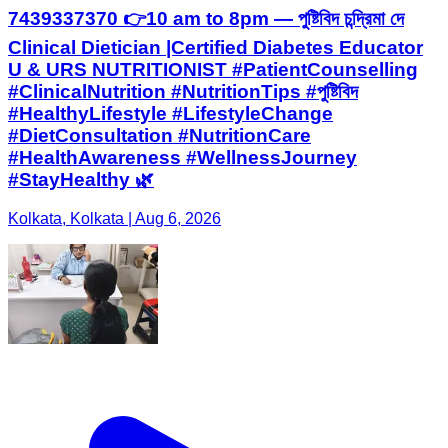
7439337370 👉10 am to 8pm — পুষ্টিবিদ চন্দ্রিমা দে
Clinical Dietician |Certified Diabetes Educator
U & URS NUTRITIONIST #PatientCounselling
#ClinicalNutrition #NutritionTips #পুষ্টিবিদ
#HealthyLifestyle #LifestyleChange
#DietConsultation #NutritionCare
#HealthAwareness #WellnessJourney
#StayHealthy 🌿
Kolkata, Kolkata | Aug 6, 2026