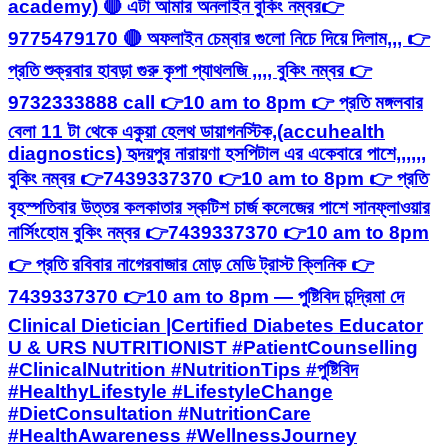
academy) 🔴 এটা আমার অনলাইন বুকিং নম্বর👉
9775479170 🔴 অফলাইন চেম্বার গুলো নিচে দিয়ে দিলাম,,, 👉
প্রতি শুক্রবার হাবড়া গুরু কৃপা প্যাথলজি ,,,, বুকিং নম্বর 👉
9732333888 call 👉10 am to 8pm 👉 প্রতি মঙ্গলবার
বেলা 11 টা থেকে একুয়া হেলথ ডায়াগনস্টিক,(accuhealth
diagnostics) হৃদয়পুর নারায়ণা হসপিটাল এর একেবারে পাশে,,,,,,
বুকিং নম্বর 👉7439337370 👉10 am to 8pm 👉 প্রতি
বৃহস্পতিবার উত্তর কলকাতার স্কটিশ চার্জ কলেজের পাশে সানফ্লাওয়ার
নার্সিংহোম বুকিং নম্বর 👉7439337370 👉10 am to 8pm
👉 প্রতি রবিবার নাগেরবাজার মোড় মেডি ট্রাস্ট ক্লিনিক 👉
7439337370 👉10 am to 8pm — পুষ্টিবিদ চন্দ্রিমা দে
Clinical Dietician |Certified Diabetes Educator
U & URS NUTRITIONIST #PatientCounselling
#ClinicalNutrition #NutritionTips #পুষ্টিবিদ
#HealthyLifestyle #LifestyleChange
#DietConsultation #NutritionCare
#HealthAwareness #WellnessJourney