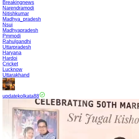
Breakingnews
Narendramodi
Nitishkumar
Madhya_pradesh
Nsui
Madhyapradesh
Pmmodi
Rahulgandhi
Uttarpradesh
Haryana
Hardoi
Cricket
Lucknow
Uttarakhand
updatekolkata88