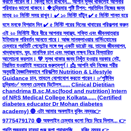
করতে পারেন না। কিন্তু মনে রাখবেন... আপনি সুস্থ থাকলেই আপনার
পরিবারও ভালো থাকবে। 🔶চন্দ্রিমার পুষ্টি টিপস: প্রতিদিন নিজের জন্য
মাত্র ২০ মিনিট সময় রাখুন। ✔️ ১০ মিনিট হাঁটুন ✔️ ৫ মিনিট শান্ত হয়ে
বসে মনকে বিশ্রাম দিন ✔️ ৫ মিনিট পরের দিনের খাবারের পরিকল্পনা করুন
এই ২০ মিনিটই ধীরে ধীরে আপনার স্বাস্থ্য, শক্তি এবং জীবনযাত্রায়
ইতিবাচক পরিবর্তন আনতে পারে। আজ সানফ্লাওয়ার নার্সিংহোমের
চেম্বারে প্রতিটি পেসেন্টের সঙ্গে শুধু একটি ডায়েট নয়, তাদের জীবনযাপন,
খাদ্যাভ্যাস, ঘুম, মানসিক চাপ এবং স্বাস্থ্য লক্ষ্য নিয়ে বিস্তারিত
আলোচনা করলাম। 💚 সুস্থ থাকার জন্য নিখুঁত হওয়ার দরকার নেই,
নিয়মিত হওয়াটাই সবচেয়ে গুরুত্বপূর্ণ। 📩 আপনি যদি নিজের শরীর
অনুযায়ী বৈজ্ঞানিকভাবে পরিকল্পিত Nutrition & Lifestyle
Guidance চান, তাহলে যোগাযোগ করতে পারেন। ✅পুষ্টিবিদ
চন্দ্রিমা✅ সমস্ত চেম্বার ডিটেলস,,,,,, Clinical Dietitian
chandrima B.sc,M.sc(food and nutrition) Intern
of NRS Medical College Kolkata,,,,,, (Certified
diabetes educator Dr Mohan diabetes
academy) 🔴 এটা আমার অনলাইন বুকিং নম্বর👉
9775479170 🔴 অফলাইন চেম্বার গুলো নিচে দিয়ে দিলাম,,, 👉
প্রতি শুক্রবার হাবড়া গুরু কৃপা প্যাথলজি ,,,, বুকিং নম্বর 👉