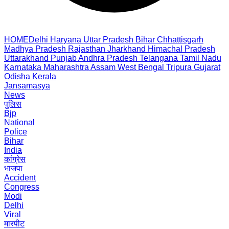
HOME
Delhi
Haryana
Uttar Pradesh
Bihar
Chhattisgarh
Madhya Pradesh
Rajasthan
Jharkhand
Himachal Pradesh
Uttarakhand
Punjab
Andhra Pradesh
Telangana
Tamil Nadu
Karnataka
Maharashtra
Assam
West Bengal
Tripura
Gujarat
Odisha
Kerala
Jansamasya
News
पुलिस
Bjp
National
Police
Bihar
India
कांग्रेस
भाजपा
Accident
Congress
Modi
Delhi
Viral
मारपीट