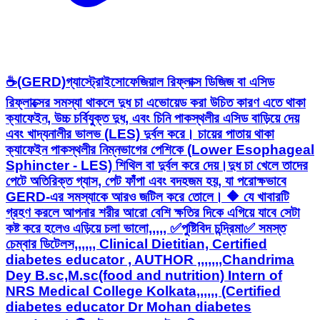
☕(GERD)গ্যাস্ট্রোইসোফেজিয়াল রিফ্লাক্স ডিজিজ বা এসিড
রিফ্লাক্সের সমস্যা থাকলে দুধ চা এভোয়েড করা উচিত কারণ এতে থাকা
ক্যাফেইন, উচ্চ চর্বিযুক্ত দুধ, এবং চিনি পাকস্থলীর এসিড বাড়িয়ে দেয়
এবং খাদ্যনালীর ভালভ (LES) দুর্বল করে। চায়ের পাতায় থাকা
ক্যাফেইন পাকস্থলীর নিম্নভাগের পেশিকে (Lower Esophageal
Sphincter - LES) শিথিল বা দুর্বল করে দেয়।দুধ চা খেলে তাদের
পেটে অতিরিক্ত গ্যাস, পেট ফাঁপা এবং বদহজম হয়, যা পরোক্ষভাবে
GERD-এর সমস্যাকে আরও জটিল করে তোলে। 🔶 যে খাবারটি
গ্রহণ করলে আপনার শরীর আরো বেশি ক্ষতির দিকে এগিয়ে যাবে সেটা
কষ্ট করে হলেও এড়িয়ে চলা ভালো,,,,, ✅পুষ্টিবিদ চন্দ্রিমা✅ সমস্ত
চেম্বার ডিটেলস,,,,,, Clinical Dietitian, Certified
diabetes educator , AUTHOR ,,,,,,,Chandrima
Dey B.sc,M.sc(food and nutrition) Intern of
NRS Medical College Kolkata,,,,,, (Certified
diabetes educator Dr Mohan diabetes