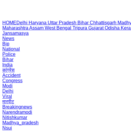
HOME
Delhi
Haryana
Uttar Pradesh
Bihar
Chhattisgarh
Madhy
Maharashtra
Assam
West Bengal
Tripura
Gujarat
Odisha
Kera
Jansamasya
News
Bjp
National
Police
Bihar
India
कांग्रेस
Accident
Congress
Modi
Delhi
Viral
मारपीट
Breakingnews
Narendramodi
Nitishkumar
Madhya_pradesh
Nsui