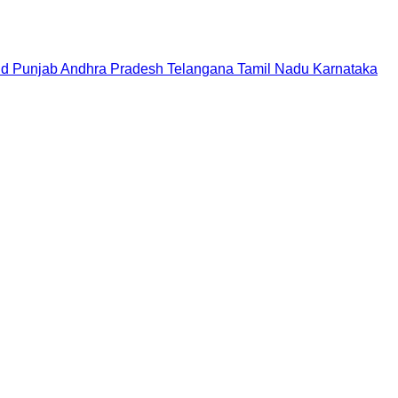
nd
Punjab
Andhra Pradesh
Telangana
Tamil Nadu
Karnataka