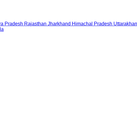
a Pradesh
Rajasthan
Jharkhand
Himachal Pradesh
Uttarakha
la