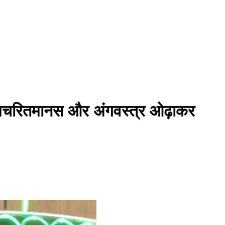
ं रामचरितमानस और अंगवस्त्र ओढ़ाकर