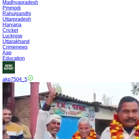
Madhyapradesh
Pmmodi
Rahulgandhi
Uttarpradesh
Haryana
Cricket
Lucknow
Uttarakhand
Crimenews
Aap
Education
akp7504_5