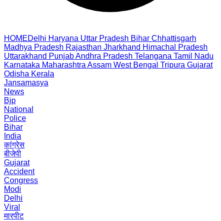
HOME
Delhi
Haryana
Uttar Pradesh
Bihar
Chhattisgarh
Madhya Pradesh
Rajasthan
Jharkhand
Himachal Pradesh
Uttarakhand
Punjab
Andhra Pradesh
Telangana
Tamil Nadu
Karnataka
Maharashtra
Assam
West Bengal
Tripura
Gujarat
Odisha
Kerala
Jansamasya
News
Bjp
National
Police
Bihar
India
कांग्रेस
बीजेपी
Gujarat
Accident
Congress
Modi
Delhi
Viral
मारपीट