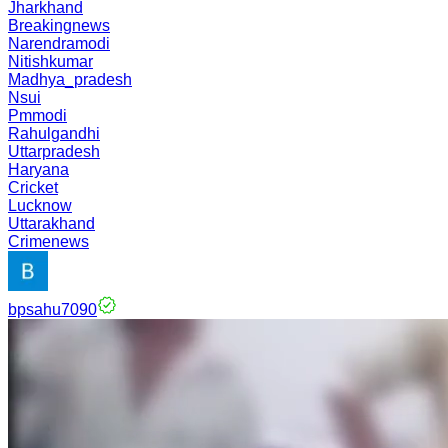
Jharkhand
Breakingnews
Narendramodi
Nitishkumar
Madhya_pradesh
Nsui
Pmmodi
Rahulgandhi
Uttarpradesh
Haryana
Cricket
Lucknow
Uttarakhand
Crimenews
bpsahu7090