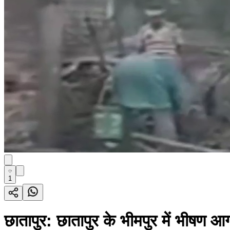
1
छातापुर: छातापुर के भीमपुर में भीषण