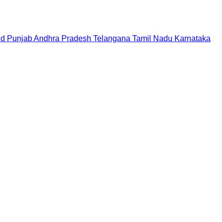
nd
Punjab
Andhra Pradesh
Telangana
Tamil Nadu
Karnataka