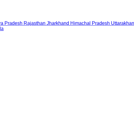
a Pradesh
Rajasthan
Jharkhand
Himachal Pradesh
Uttarakha
la