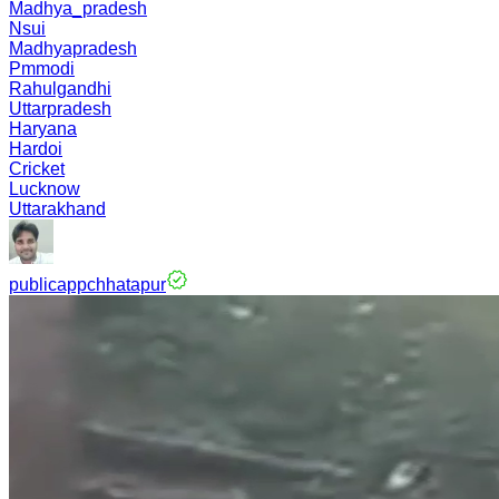
Madhya_pradesh
Nsui
Madhyapradesh
Pmmodi
Rahulgandhi
Uttarpradesh
Haryana
Hardoi
Cricket
Lucknow
Uttarakhand
publicappchhatapur