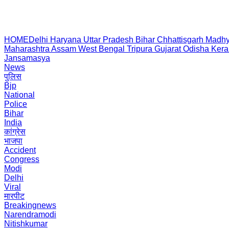
HOME
Delhi
Haryana
Uttar Pradesh
Bihar
Chhattisgarh
Madhy
Maharashtra
Assam
West Bengal
Tripura
Gujarat
Odisha
Kera
Jansamasya
News
पुलिस
Bjp
National
Police
Bihar
India
कांग्रेस
भाजपा
Accident
Congress
Modi
Delhi
Viral
मारपीट
Breakingnews
Narendramodi
Nitishkumar