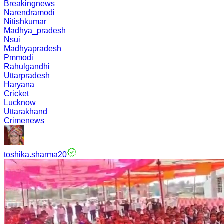
Breakingnews
Narendramodi
Nitishkumar
Madhya_pradesh
Nsui
Madhyapradesh
Pmmodi
Rahulgandhi
Uttarpradesh
Haryana
Cricket
Lucknow
Uttarakhand
Crimenews
toshika.sharma20