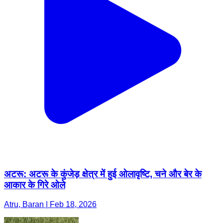
अटरू: अटरू के कुंजेड़ क्षेत्र में हुई ओलावृष्टि, चने और बेर के
आकार के गिरे ओले
Atru, Baran | Feb 18, 2026