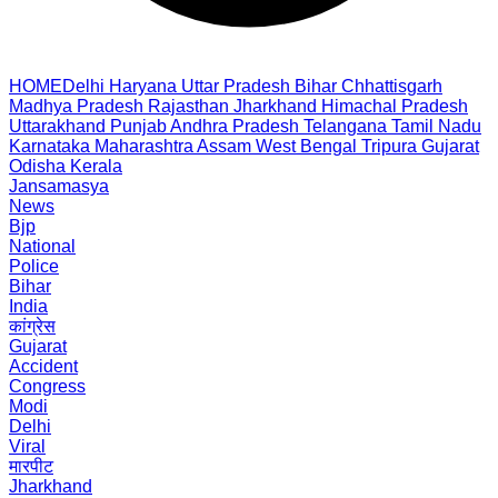
HOME
Delhi
Haryana
Uttar Pradesh
Bihar
Chhattisgarh
Madhya Pradesh
Rajasthan
Jharkhand
Himachal Pradesh
Uttarakhand
Punjab
Andhra Pradesh
Telangana
Tamil Nadu
Karnataka
Maharashtra
Assam
West Bengal
Tripura
Gujarat
Odisha
Kerala
Jansamasya
News
Bjp
National
Police
Bihar
India
कांग्रेस
Gujarat
Accident
Congress
Modi
Delhi
Viral
मारपीट
Jharkhand