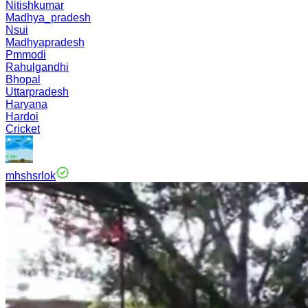
Nitishkumar
Madhya_pradesh
Nsui
Madhyapradesh
Pmmodi
Rahulgandhi
Bhopal
Uttarpradesh
Haryana
Hardoi
Cricket
mhshsrlok