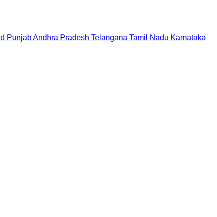
nd
Punjab
Andhra Pradesh
Telangana
Tamil Nadu
Karnataka