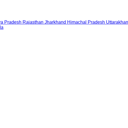
a Pradesh
Rajasthan
Jharkhand
Himachal Pradesh
Uttarakha
la