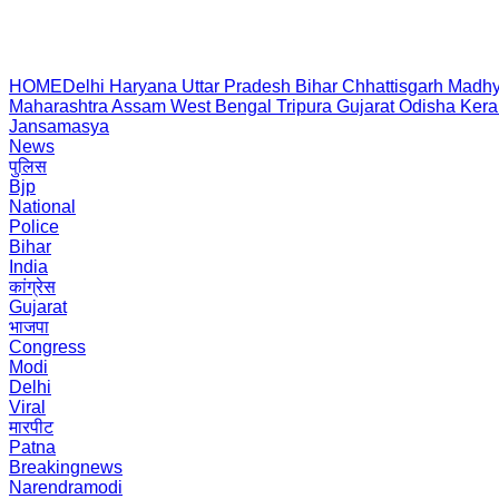
HOME
Delhi
Haryana
Uttar Pradesh
Bihar
Chhattisgarh
Madhy
Maharashtra
Assam
West Bengal
Tripura
Gujarat
Odisha
Kera
Jansamasya
News
पुलिस
Bjp
National
Police
Bihar
India
कांग्रेस
Gujarat
भाजपा
Congress
Modi
Delhi
Viral
मारपीट
Patna
Breakingnews
Narendramodi