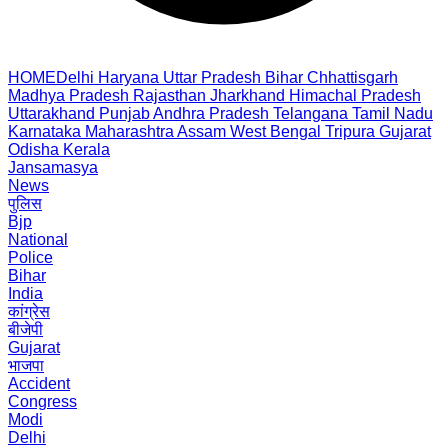
HOME
Delhi
Haryana
Uttar Pradesh
Bihar
Chhattisgarh
Madhya Pradesh
Rajasthan
Jharkhand
Himachal Pradesh
Uttarakhand
Punjab
Andhra Pradesh
Telangana
Tamil Nadu
Karnataka
Maharashtra
Assam
West Bengal
Tripura
Gujarat
Odisha
Kerala
Jansamasya
News
पुलिस
Bjp
National
Police
Bihar
India
कांग्रेस
बीजेपी
Gujarat
भाजपा
Accident
Congress
Modi
Delhi