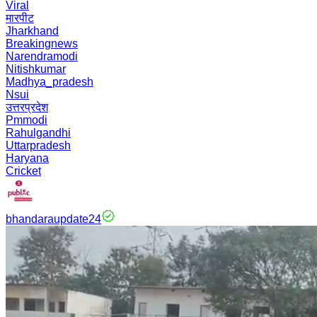
Viral
मारपीट
Jharkhand
Breakingnews
Narendramodi
Nitishkumar
Madhya_pradesh
Nsui
उत्तरप्रदेश
Pmmodi
Rahulgandhi
Uttarpradesh
Haryana
Cricket
bhandaraupdate24