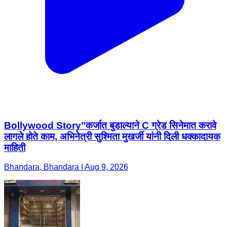
Bollywood Story"कर्जात बुडाल्याने C ग्रेड सिनेमात करावे
लागले होते काम, अभिनेत्री सुश्मिता मुखर्जी यांनी दिली धक्कादायक
माहिती
Bhandara, Bhandara | Aug 9, 2026