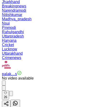
Jharkhand
Breakingnews
Narendramodi
Nitishkumar
Madhya_pradesh
Nsui
Pmmodi
Rahulgandhi
Uttarpradesh
Haryana
Cricket
Lucknow
Uttarakhand
Crimenews
palak....s
No video available
26