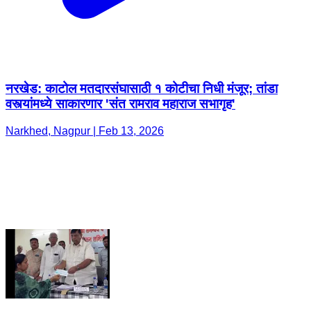
नरखेड: काटोल मतदारसंघासाठी १ कोटीचा निधी मंजूर; तांडा
वस्त्यांमध्ये साकारणार 'संत रामराव महाराज सभागृह' ​
Narkhed, Nagpur | Feb 13, 2026