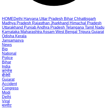
HOME
Delhi
Haryana
Uttar Pradesh
Bihar
Chhattisgarh
Madhya Pradesh
Rajasthan
Jharkhand
Himachal Pradesh
Uttarakhand
Punjab
Andhra Pradesh
Telangana
Tamil Nadu
Karnataka
Maharashtra
Assam
West Bengal
Tripura
Gujarat
Odisha
Kerala
Jansamasya
News
Bjp
National
Police
Bihar
India
कांग्रेस
बीजेपी
Gujarat
Accident
Congress
Modi
Delhi
Viral
मारपीट