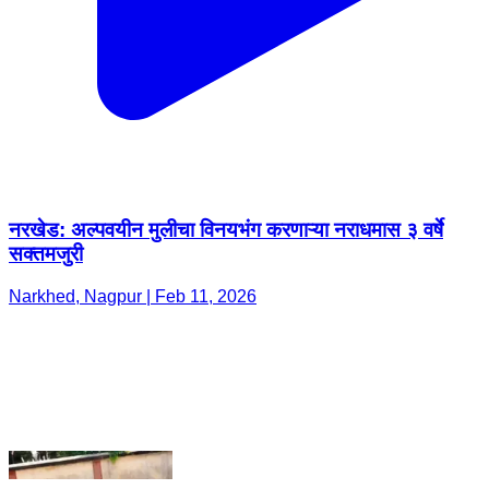
नरखेड: अल्पवयीन मुलीचा विनयभंग करणाऱ्या नराधमास ३ वर्षे
सक्तमजुरी
Narkhed, Nagpur | Feb 11, 2026