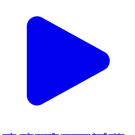
नरखेड: नरखेड तालुक्यातील आत्महत्याग्रस्त शेतकरी कुटुंबांना
शासकीय मदतीचे वाटप
Narkhed, Nagpur | Feb 12, 2026