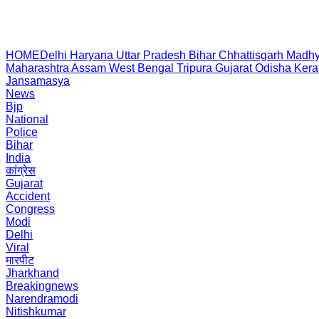
HOME
Delhi
Haryana
Uttar Pradesh
Bihar
Chhattisgarh
Madhy
Maharashtra
Assam
West Bengal
Tripura
Gujarat
Odisha
Kera
Jansamasya
News
Bjp
National
Police
Bihar
India
कांग्रेस
Gujarat
Accident
Congress
Modi
Delhi
Viral
मारपीट
Jharkhand
Breakingnews
Narendramodi
Nitishkumar