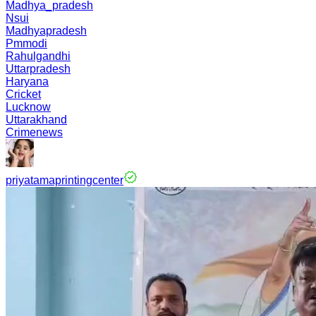
Madhya_pradesh
Nsui
Madhyapradesh
Pmmodi
Rahulgandhi
Uttarpradesh
Haryana
Cricket
Lucknow
Uttarakhand
Crimenews
priyatamaprintingcenter