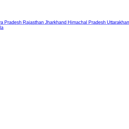
a Pradesh
Rajasthan
Jharkhand
Himachal Pradesh
Uttarakha
la