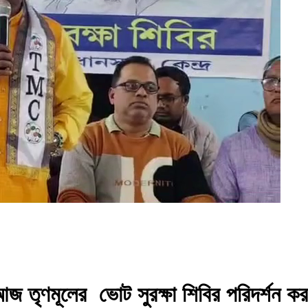
আজ তৃণমূলের ভোট সুরক্ষা শিবির পরিদর্শন করলে