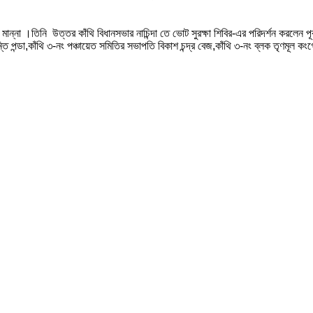
চারাম মান্না ।তিনি উত্তর কাঁথি বিধানসভার নাচিন্দা তে ভোট সুরক্ষা শিবির-এর পরিদর্শন করলেন
পন্ডা,কাঁথি ৩-নং পঞ্চায়েত সমিতির সভাপতি বিকাশ চন্দ্র বেজ,কাঁথি ৩-নং ব্লক তৃণমূল কংগ