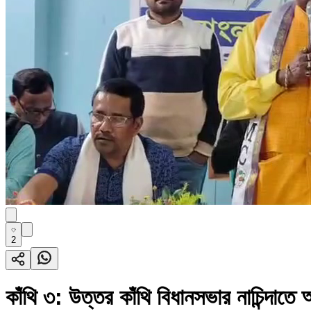
2
কাঁথি ৩: উত্তর কাঁথি বিধানসভার নাচিন্দাতে 