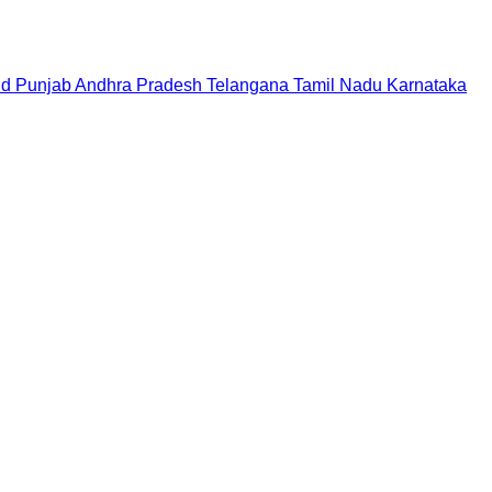
nd
Punjab
Andhra Pradesh
Telangana
Tamil Nadu
Karnataka