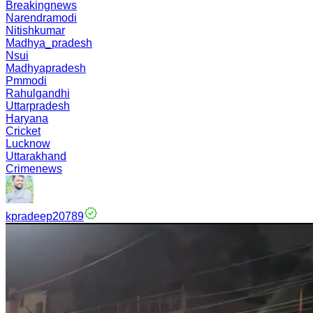
Breakingnews
Narendramodi
Nitishkumar
Madhya_pradesh
Nsui
Madhyapradesh
Pmmodi
Rahulgandhi
Uttarpradesh
Haryana
Cricket
Lucknow
Uttarakhand
Crimenews
kpradeep20789