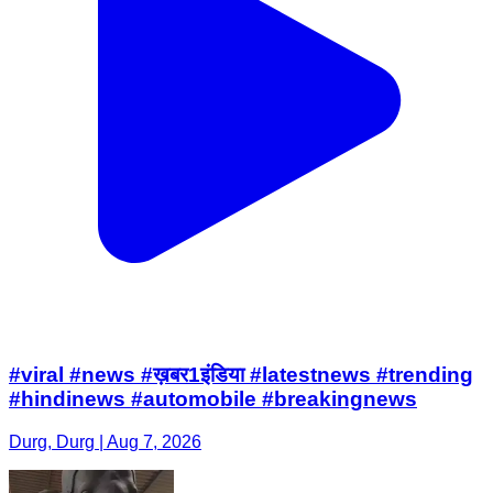
#viral #news #ख़बर1इंडिया #latestnews #trending
#hindinews #automobile #breakingnews
Durg, Durg | Aug 7, 2026