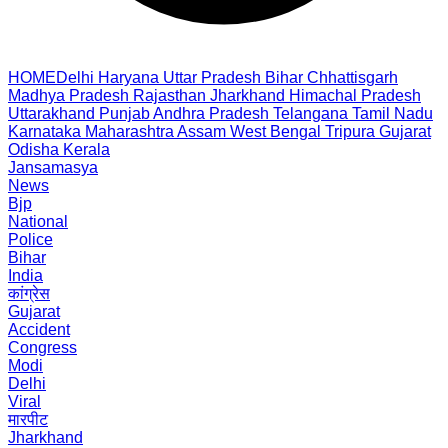
HOME
Delhi
Haryana
Uttar Pradesh
Bihar
Chhattisgarh
Madhya Pradesh
Rajasthan
Jharkhand
Himachal Pradesh
Uttarakhand
Punjab
Andhra Pradesh
Telangana
Tamil Nadu
Karnataka
Maharashtra
Assam
West Bengal
Tripura
Gujarat
Odisha
Kerala
Jansamasya
News
Bjp
National
Police
Bihar
India
कांग्रेस
Gujarat
Accident
Congress
Modi
Delhi
Viral
मारपीट
Jharkhand