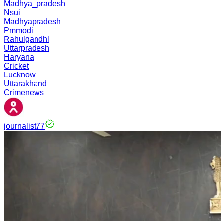
Madhya_pradesh
Nsui
Madhyapradesh
Pmmodi
Rahulgandhi
Uttarpradesh
Haryana
Cricket
Lucknow
Uttarakhand
Crimenews
journalist77