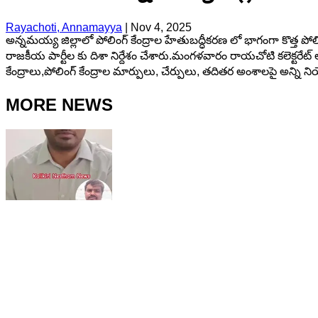
Rayachoti, Annamayya
|
Nov 4, 2025
అన్నమయ్య జిల్లాలో పోలింగ్ కేంద్రాల హేతుబద్ధీకరణ లో భాగంగా కొత్త పోలింగ
రాజకీయ పార్టీల కు దిశా నిర్దేశం చేశారు.మంగళవారం రాయచోటి కలెక్టరేట్ లోన
కేంద్రాలు,పోలింగ్ కేంద్రాల మార్పులు, చేర్పులు, తదితర అంశాలపై అన్ని న
MORE NEWS