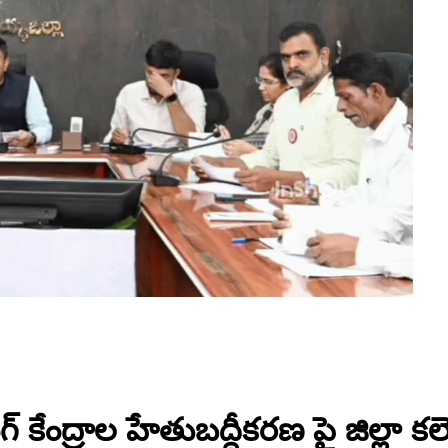
ేంద్రాల హేతుబద్ధీకరణ పై జిల్లా కలెక్