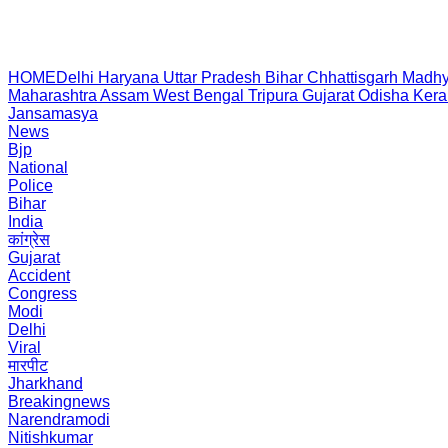
HOME
Delhi
Haryana
Uttar Pradesh
Bihar
Chhattisgarh
Madhy
Maharashtra
Assam
West Bengal
Tripura
Gujarat
Odisha
Kera
Jansamasya
News
Bjp
National
Police
Bihar
India
कांग्रेस
Gujarat
Accident
Congress
Modi
Delhi
Viral
मारपीट
Jharkhand
Breakingnews
Narendramodi
Nitishkumar