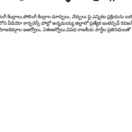
్ కేంద్రాలు,పోలింగ్ కేంద్రాల మార్పులు, చేర్పులు పై ఎన్నికల ప్రక్రియను బ
ి వీడియో కాన్ఫరెన్స్ హాల్లో అన్నమయ్య జిల్లాలో ప్రత్యేక ఇంటెన్సివ్ రివిజన
ియోజకవర్గాల ఇఆర్వోలు, ఏఈఆర్వోలు,వివిధ రాజకీయ పార్టీల ప్రతినిధులతో జిల్