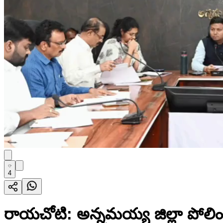
4
రాయచోటి: అన్నమయ్య జిల్లా పోలింగ్ క