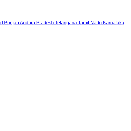
nd
Punjab
Andhra Pradesh
Telangana
Tamil Nadu
Karnataka