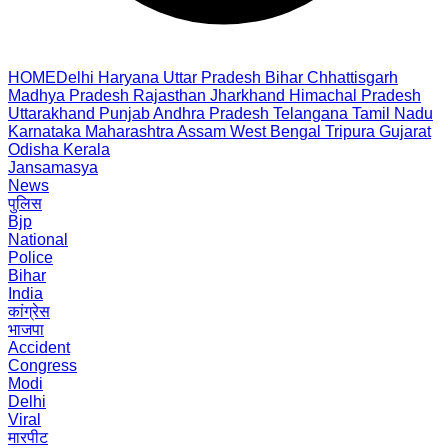
HOME
Delhi
Haryana
Uttar Pradesh
Bihar
Chhattisgarh
Madhya Pradesh
Rajasthan
Jharkhand
Himachal Pradesh
Uttarakhand
Punjab
Andhra Pradesh
Telangana
Tamil Nadu
Karnataka
Maharashtra
Assam
West Bengal
Tripura
Gujarat
Odisha
Kerala
Jansamasya
News
पुलिस
Bjp
National
Police
Bihar
India
कांग्रेस
भाजपा
Accident
Congress
Modi
Delhi
Viral
मारपीट