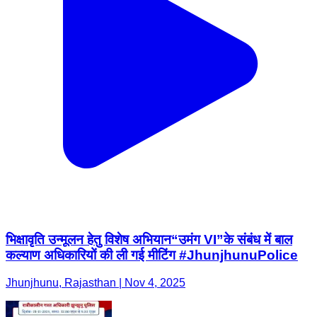
भिक्षावृति उन्मूलन हेतु विशेष अभियान“उमंग VI”के संबंध में बाल
कल्याण अधिकारियों की ली गई मीटिंग #JhunjhunuPolice
Jhunjhunu, Rajasthan | Nov 4, 2025