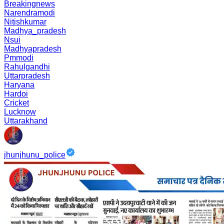
Breakingnews
Narendramodi
Nitishkumar
Madhya_pradesh
Nsui
Madhyapradesh
Pmmodi
Rahulgandhi
Uttarpradesh
Haryana
Hardoi
Cricket
Lucknow
Uttarakhand
jhunjhunu_police