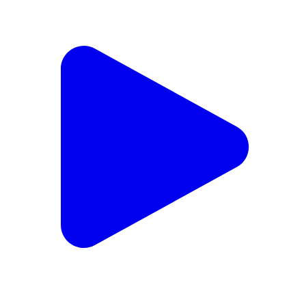
समाचार पत्र दैनिक खबरें #JhunjhunuPolice
Jhunjhunu, Rajasthan | Sep 22, 2025
T&C
Privacy Policy
Contact Us
IPR