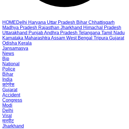
HOME
Delhi
Haryana
Uttar Pradesh
Bihar
Chhattisgarh
Madhya Pradesh
Rajasthan
Jharkhand
Himachal Pradesh
Uttarakhand
Punjab
Andhra Pradesh
Telangana
Tamil Nadu
Karnataka
Maharashtra
Assam
West Bengal
Tripura
Gujarat
Odisha
Kerala
Jansamasya
News
Bjp
National
Police
Bihar
India
कांग्रेस
Gujarat
Accident
Congress
Modi
Delhi
Viral
मारपीट
Jharkhand