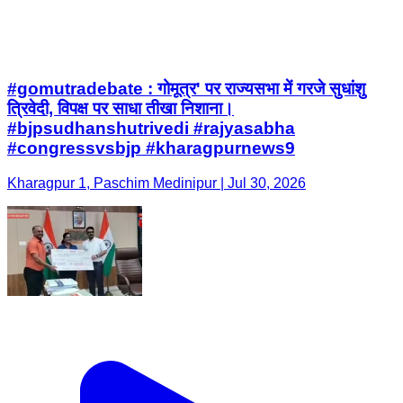
#gomutradebate : गोमूत्र' पर राज्यसभा में गरजे सुधांशु
त्रिवेदी, विपक्ष पर साधा तीखा निशाना।
#bjpsudhanshutrivedi #rajyasabha
#congressvsbjp #kharagpurnews9
Kharagpur 1, Paschim Medinipur | Jul 30, 2026