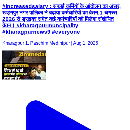
#increasedsalary : सफाई कर्मियों के आंदोलन का असर,
खड़गपुर नगर पालिका ने बढ़ाया कर्मचारियों का वेतन,1 अगस्त
2026 से ड्राइवर समेत कई कर्मचारियों को मिलेगा संशोधित
वेतन। #kharagpurmuncipality
#kharagpurnews9 #everyone
Kharagpur 1, Paschim Medinipur | Aug 1, 2026