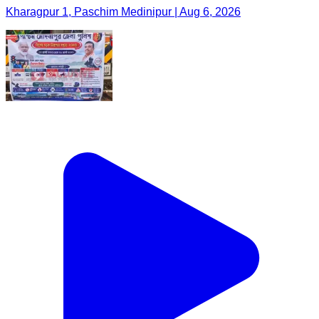
Kharagpur 1, Paschim Medinipur | Aug 6, 2026