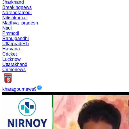
Jharkhand
Breakingnews
Narendramodi
Nitishkumar
Madhya_pradesh
Nsui
Pmmodi
Rahulgandhi
Uttarpradesh
Haryana
Cricket
Lucknow
Uttarakhand
Crimenews
kharagpurnews9