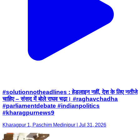
#solutionnotheadlines : हेडलाइन नहीं, देश के लिए नतीजे
चाहिए – संसद में बोले राघव चढ़ा। #raghavchadha
#parliamentdebate #indianpolitics
#kharagpurnews9
Kharagpur 1, Paschim Medinipur | Jul 31, 2026