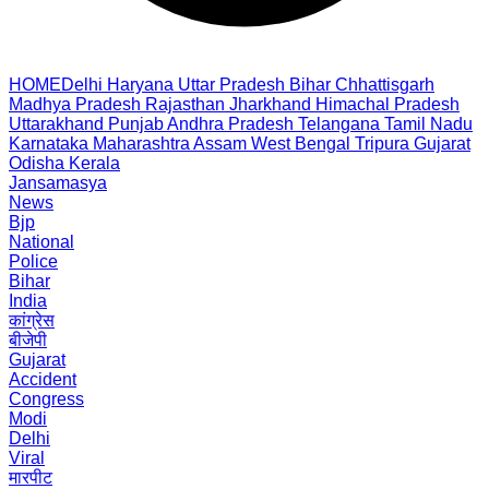
HOME
Delhi
Haryana
Uttar Pradesh
Bihar
Chhattisgarh
Madhya Pradesh
Rajasthan
Jharkhand
Himachal Pradesh
Uttarakhand
Punjab
Andhra Pradesh
Telangana
Tamil Nadu
Karnataka
Maharashtra
Assam
West Bengal
Tripura
Gujarat
Odisha
Kerala
Jansamasya
News
Bjp
National
Police
Bihar
India
कांग्रेस
बीजेपी
Gujarat
Accident
Congress
Modi
Delhi
Viral
मारपीट