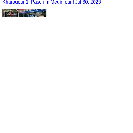
Kharagpur 1, Paschim Medinipur | Jul 30, 2026