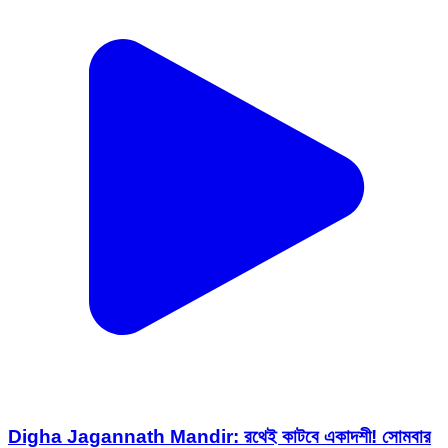
Digha Jagannath Mandir: রথেই কাটবে একাদশী! সোমবার