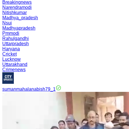
Breakingnews
Narendramodi
Nitishkumar
Madhya_pradesh
Nsui
Madhyapradesh
Pmmodi
Rahulgandhi
Uttarpradesh
Haryana
Cricket
Lucknow
Uttarakhand
Crimenews
sumanmahalanabish79_1