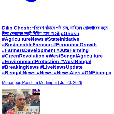
Dilip Ghosh: পরিবেশ বাঁচাবে পাট চাষ, চাষিদের রোজগারের নতুন
দিশা দেখালেন মন্ত্রী দিলীপ ঘোষ #DilipGhosh
#AgricultureNews #StateInitiative
#SustainableFarming #EconomicGrowth
#FarmersDevelopment #JuteFarming
#GreenRevolution #WestBengalAgriculture
#EnvironmentProtection #WestBengal
#BreakingNews #LiveNewsUpdate
#BengaliNews #News #NewsAlert #GNEbangla
Mohanpur, Paschim Medinipur | Jul 20, 2026