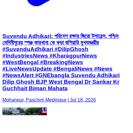
Suvendu Adhikari: পরিবেশ রক্ষায় জিরো টলারেন্স, পশ্চিম
মেদিনীপুরের স্পঞ্জ কারখানা কে কড়া হুশিয়ারি মুখ্যমন্ত্রীর
#SuvenduAdhikari #DilipGhosh
#IndustriesNews #KharagpurNews
#WestBengal #BreakingNews
#LiveNewsUpdate #BengaliNews #News
#NewsAlert #GNEbangla Suvendu Adhikari
Dilip Ghosh BJP West Bengal Dr Sankar Kr
Guchhait Biman Mahata
Mohanpur, Paschim Medinipur | Jul 18, 2026