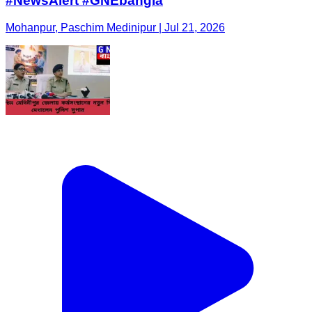
#NewsAlert #GNEbangla
Mohanpur, Paschim Medinipur | Jul 21, 2026