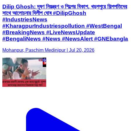
Dilip Ghosh: দূষণ নিয়ন্ত্রণ ও শিল্পের বিকাশ, খড়গপুরে শিল্পপতিদের
সাথে আলোচনায় দিলীপ ঘোষ #DilipGhosh
#IndustriesNews
#KharagpurIndustriespollution #WestBengal
#BreakingNews #LiveNewsUpdate
#BengaliNews #News #NewsAlert #GNEbangla
Mohanpur, Paschim Medinipur | Jul 20, 2026