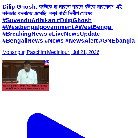
Dilip Ghosh: কাউকে না মারতে পারলে বউকে মারবেন? এই
কালচার বদলাতে এসেছি, কড়া বার্তা দিলীপ ঘোষের
#SuvenduAdhikari #DilipGhosh
#Westbengalgovernment #WestBengal
#BreakingNews #LiveNewsUpdate
#BengaliNews #News #NewsAlert #GNEbangla
Mohanpur, Paschim Medinipur | Jul 21, 2026