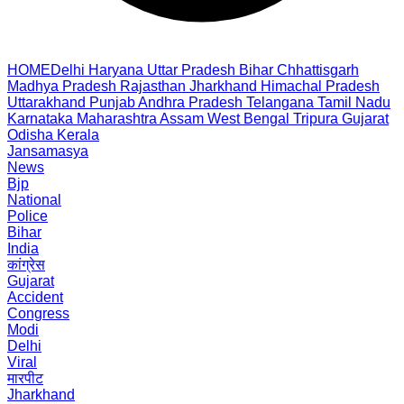
HOME
Delhi
Haryana
Uttar Pradesh
Bihar
Chhattisgarh
Madhya Pradesh
Rajasthan
Jharkhand
Himachal Pradesh
Uttarakhand
Punjab
Andhra Pradesh
Telangana
Tamil Nadu
Karnataka
Maharashtra
Assam
West Bengal
Tripura
Gujarat
Odisha
Kerala
Jansamasya
News
Bjp
National
Police
Bihar
India
कांग्रेस
Gujarat
Accident
Congress
Modi
Delhi
Viral
मारपीट
Jharkhand