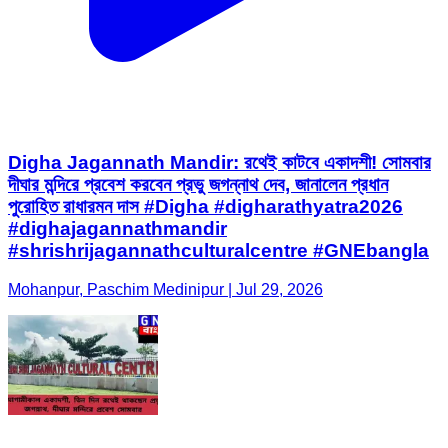
Digha Jagannath Mandir: রথেই কাটবে একাদশী! সোমবার
দীঘার মন্দিরে প্রবেশ করবেন প্রভু জগন্নাথ দেব, জানালেন প্রধান
পুরোহিত রাধারমন দাস #Digha #digharathyatra2026
#dighajagannathmandir
#shrishrijagannathculturalcentre #GNEbangla
Mohanpur, Paschim Medinipur | Jul 29, 2026