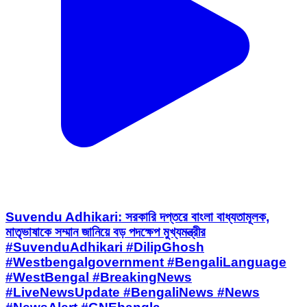
Suvendu Adhikari: সরকারি দপ্তরে বাংলা বাধ্যতামূলক,
মাতৃভাষাকে সম্মান জানিয়ে বড় পদক্ষেপ মুখ্যমন্ত্রীর
#SuvenduAdhikari #DilipGhosh
#Westbengalgovernment #BengaliLanguage
#WestBengal #BreakingNews
#LiveNewsUpdate #BengaliNews #News