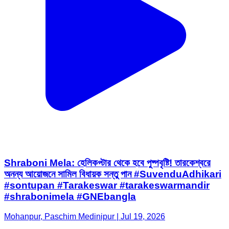
Shraboni Mela: হেলিকপ্টার থেকে হবে পুষ্পবৃষ্টি! তারকেশ্বরে
অনন্য আয়োজনে সামিল বিধায়ক সন্তু পান #SuvenduAdhikari
#sontupan #Tarakeswar #tarakeswarmandir
#shrabonimela #GNEbangla
Mohanpur, Paschim Medinipur | Jul 19, 2026