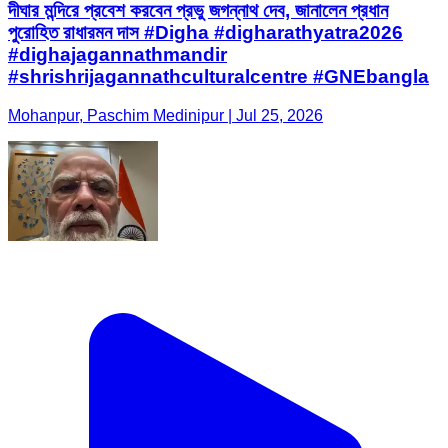
দীঘার মন্দিরে প্রবেশ করবেন প্রভু জগন্নাথ দেব, জানালেন প্রধান
পুরোহিত রাধারমন দাস #Digha #digharathyatra2026
#dighajagannathmandir
#shrishrijagannathculturalcentre #GNEbangla
Mohanpur, Paschim Medinipur | Jul 25, 2026