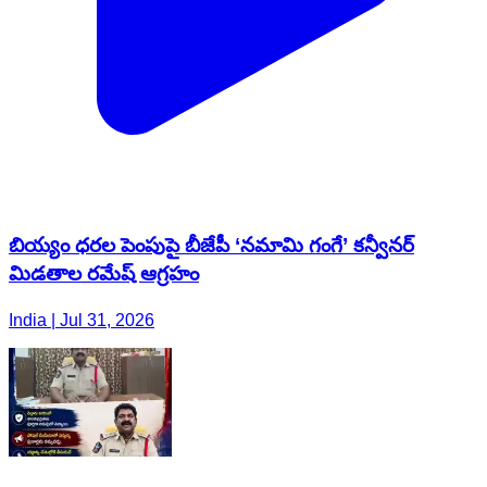
బియ్యం ధరల పెంపుపై బీజేపీ ‘నమామి గంగే’ కన్వీనర్
మిడతాల రమేష్ ఆగ్రహం
India | Jul 31, 2026