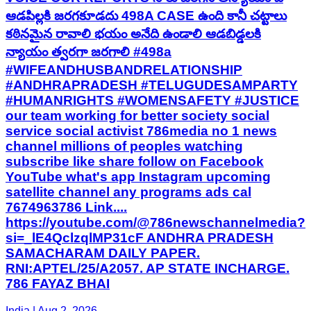
ఆడపిల్లకి జరగకూడదు 498A CASE ఉంది కానీ చట్టాలు
కఠినమైన రావాలి భయం అనేది ఉండాలి ఆడబిడ్డలకి
న్యాయం త్వరగా జరగాలి #498a
#WIFEANDHUSBANDRELATIONSHIP
#ANDHRAPRADESH #TELUGUDESAMPARTY
#HUMANRIGHTS #WOMENSAFETY #JUSTICE
our team working for better society social
service social activist 786media no 1 news
channel millions of peoples watching
subscribe like share follow on Facebook
YouTube what's app Instagram upcoming
satellite channel any programs ads cal
7674963786 Link....
https://youtube.com/@786newschannelmedia?
si=_lE4QclzqlMP31cF ANDHRA PRADESH
SAMACHARAM DAILY PAPER.
RNI:APTEL/25/A2057. AP STATE INCHARGE.
786 FAYAZ BHAI
India | Aug 2, 2026