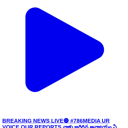
BREAKING NEWS LIVE🔴 #786MEDIA UR
VOICE OUR REPORTS నాకు జరిగిన అన్యాయం ఏ