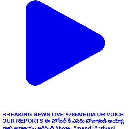
BREAKING NEWS LIVE #786MEDIA UR VOICE
OUR REPORTS ఈ హోటల్ కి ఎవరు పోబాకండి అయ్యా
నాకు అన్యాయం జరిగింది #hotel #mandi #briyani