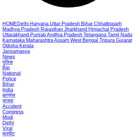
HOME
Delhi
Haryana
Uttar Pradesh
Bihar
Chhattisgarh
Madhya Pradesh
Rajasthan
Jharkhand
Himachal Pradesh
Uttarakhand
Punjab
Andhra Pradesh
Telangana
Tamil Nadu
Karnataka
Maharashtra
Assam
West Bengal
Tripura
Gujarat
Odisha
Kerala
Jansamasya
News
पुलिस
Bjp
National
Police
Bihar
India
कांग्रेस
भाजपा
Accident
Congress
Modi
Delhi
Viral
मारपीट