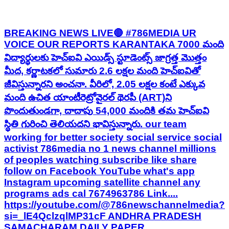
BREAKING NEWS LIVE🔴 #786MEDIA UR
VOICE OUR REPORTS KARANTAKA 7000 మంది
విద్యార్థులకు హెచ్ఐవి ఎయిడ్స్ స్టూడెంట్స్ జాగ్రత్త మొత్తం
మీద, కర్ణాటకలో సుమారు 2.6 లక్షల మంది హెచ్‌ఐవితో
జీవిస్తున్నారని అంచనా. వీరిలో, 2.05 లక్షల కంటే ఎక్కువ
మంది ఉచిత యాంటీరెట్రోవైరల్ థెరపీ (ART)ని
పొందుతుండగా, దాదాపు 54,000 మందికి తమ హెచ్‌ఐవి
స్థితి గురించి తెలియదని భావిస్తున్నారు. our team
working for better society social service social
activist 786media no 1 news channel millions
of peoples watching subscribe like share
follow on Facebook YouTube what's app
Instagram upcoming satellite channel any
programs ads cal 7674963786 Link....
https://youtube.com/@786newschannelmedia?
si=_lE4QclzqlMP31cF ANDHRA PRADESH
SAMACHARAM DAILY PAPER.