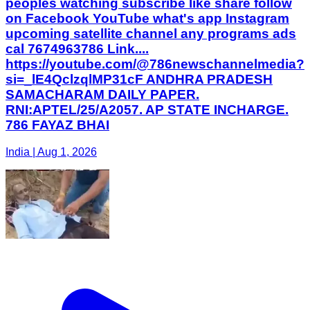
peoples watching subscribe like share follow
on Facebook YouTube what's app Instagram
upcoming satellite channel any programs ads
cal 7674963786 Link....
https://youtube.com/@786newschannelmedia?
si=_lE4QclzqlMP31cF ANDHRA PRADESH
SAMACHARAM DAILY PAPER.
RNI:APTEL/25/A2057. AP STATE INCHARGE.
786 FAYAZ BHAI
India | Aug 1, 2026