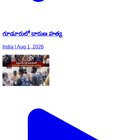
గూడూరులో దారుణ హత్య
India | Aug 1, 2026