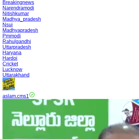
Breakingnews
Narendramodi
Nitishkumar
Madhya_pradesh
Nsui
Madhyapradesh
Pmmodi
Rahulgandhi
Uttarpradesh
Haryana
Hardoi
Cricket
Lucknow
Uttarakhand
aslam.cms1