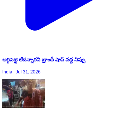
అగ్గిపెట్టె లేదన్నారని బ్రాందీ షాప్‌ వద్ద నిప్పు
India | Jul 31, 2026