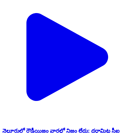
నెల్లూరులో రౌడీయిజం వార్తల్లో నిజం లేదు: దర్గామిట్ట సీఐ