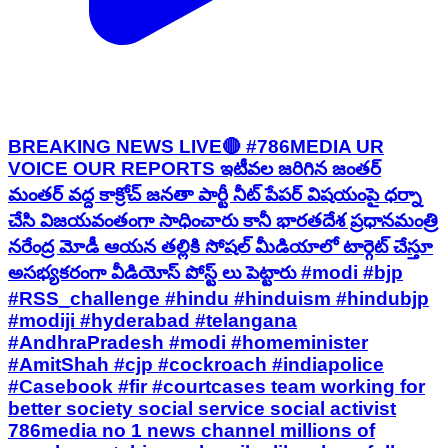
BREAKING NEWS LIVE🔴 #786MEDIA UR
VOICE OUR REPORTS ఇటీవల జరిగిన జంతర్
మంతర్ వద్ద కాక్రోచ్ జనతా పార్టీ నీట్ పేపర్ విషయంపై ధర్నా
చేసి విజయవంతంగా సాధించారు కానీ భారతదేశ ప్రధానమంత్రి
నరేంద్ర మోడీ ఆయన తల్లికి సోషల్ మీడియాలో టార్గెట్ చేస్తూ
అసభ్యకరంగా వీడియోస్ పోస్ట్ లు పెట్టారు #modi #bjp
#RSS_challenge #hindu #hinduism #hindubjp
#modiji #hyderabad #telangana
#AndhraPradesh #modi #homeminister
#AmitShah #cjp #cockroach #indiapolice
#Casebook #fir #courtcases team working for
better society social service social activist
786media no 1 news channel millions of