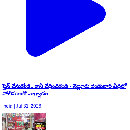
ఫైన్ వేసుకోండి.. కానీ వేధించకండి - నెల్లూరు దండువారి వీధిలో
పోలీసులతో వాగ్వాదం
India | Jul 31, 2026