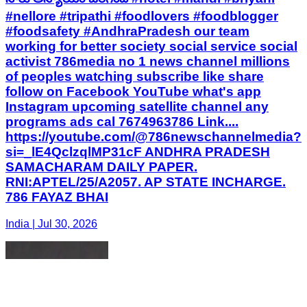
#nellore #tripathi #foodlovers #foodblogger
#foodsafety #AndhraPradesh our team
working for better society social service social
activist 786media no 1 news channel millions
of peoples watching subscribe like share
follow on Facebook YouTube what's app
Instagram upcoming satellite channel any
programs ads cal 7674963786 Link....
https://youtube.com/@786newschannelmedia?
si=_lE4QclzqlMP31cF ANDHRA PRADESH
SAMACHARAM DAILY PAPER.
RNI:APTEL/25/A2057. AP STATE INCHARGE.
786 FAYAZ BHAI
India | Jul 30, 2026