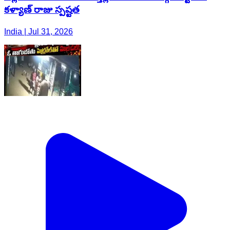
కళ్యాణ్ రాజు స్పష్టత
India | Jul 31, 2026