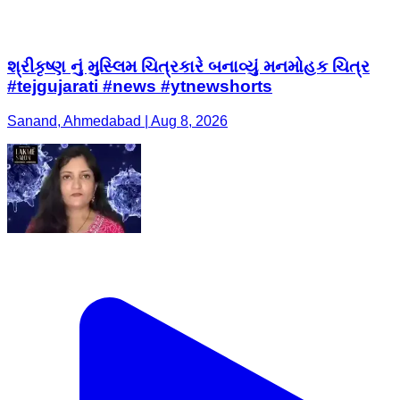
શ્રીકૃષ્ણ નું મુસ્લિમ ચિત્રકારે બનાવ્યું મનમોહક ચિત્ર
#tejgujarati #news #ytnewshorts
Sanand, Ahmedabad | Aug 8, 2026