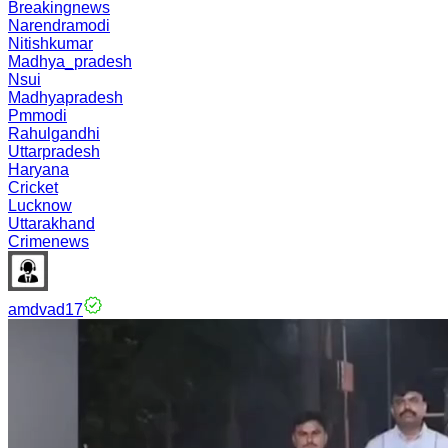
Breakingnews
Narendramodi
Nitishkumar
Madhya_pradesh
Nsui
Madhyapradesh
Pmmodi
Rahulgandhi
Uttarpradesh
Haryana
Cricket
Lucknow
Uttarakhand
Crimenews
amdvad17