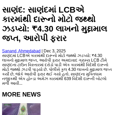
સાણંદ: સાણંદમાં LCBએ
કારમાંથી દારૂનો મોટો જથ્થો
ઝડપ્યો: ₹4.30 લાખનો મુદ્દામાલ
જપ્ત, આરોપી ફરાર
Sanand, Ahmedabad
|
Dec 3, 2025
સાણંદમાં LCBએ કારમાંથી દારૂનો મોટો જથ્થો ઝડપ્યો: ₹4.30
લાખનો મુદ્દામાલ જપ્ત, આરોપી ફરાર અમદાવાદ ગ્રામ્ય LCB ટીમે
સાણંદના ટાઉન વિસ્તારમાં દરોડો પાડી એક કારમાંથી વિદેશી દારૂનો
મોટો જથ્થો ઝડપી પાડ્યો છે. પોલીસે કુલ 4.30 લાખનો મુદ્દામાલ જપ્ત
કર્યો છે, જોકે આરોપી ફરાર થઈ ગયો હતો. સાણંદના મુક્તિધામ
નજીકથી એક હોન્ડા અમેઝ કારમાંથી 639 વિદેશી દારૂની બોટલો
મળી આવી...
MORE NEWS