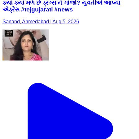
ક્યાં ક્યાં મળે છે ડ્રગ્સ ને ગાંજો? યુવતીએ આપ્યા
એડ્રેસ #tejgujarati #news
Sanand, Ahmedabad | Aug 5, 2026