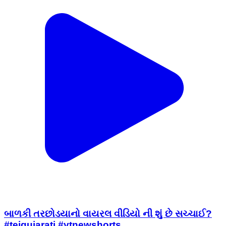
બાળકી તરછોડયાનો વાયરલ વીડિયો ની શું છે સચ્ચાઈ?
#tejgujarati #ytnewshorts