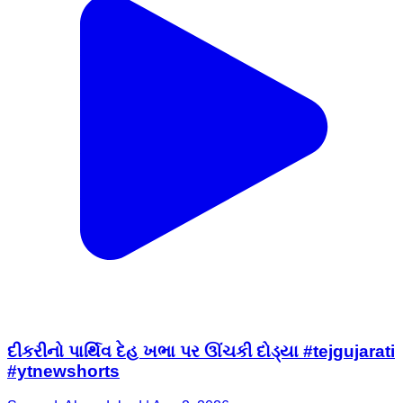
દીકરીનો પાર્થિવ દેહ ખભા પર ઊંચકી દોડ્યા #tejgujarati
#ytnewshorts