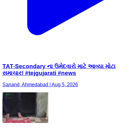
TAT-Secondary ના ઉમેદવારો માટે આવ્યા મોટા
સમાચાર! #tejgujarati #news
Sanand, Ahmedabad | Aug 5, 2026