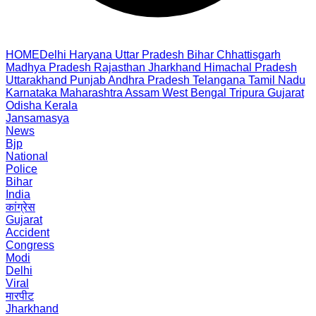
HOME
Delhi
Haryana
Uttar Pradesh
Bihar
Chhattisgarh
Madhya Pradesh
Rajasthan
Jharkhand
Himachal Pradesh
Uttarakhand
Punjab
Andhra Pradesh
Telangana
Tamil Nadu
Karnataka
Maharashtra
Assam
West Bengal
Tripura
Gujarat
Odisha
Kerala
Jansamasya
News
Bjp
National
Police
Bihar
India
कांग्रेस
Gujarat
Accident
Congress
Modi
Delhi
Viral
मारपीट
Jharkhand