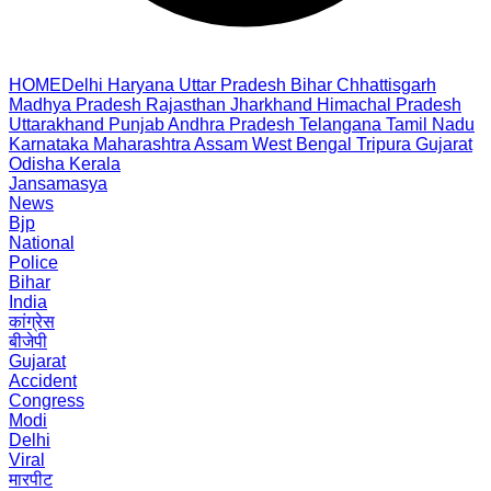
HOME
Delhi
Haryana
Uttar Pradesh
Bihar
Chhattisgarh
Madhya Pradesh
Rajasthan
Jharkhand
Himachal Pradesh
Uttarakhand
Punjab
Andhra Pradesh
Telangana
Tamil Nadu
Karnataka
Maharashtra
Assam
West Bengal
Tripura
Gujarat
Odisha
Kerala
Jansamasya
News
Bjp
National
Police
Bihar
India
कांग्रेस
बीजेपी
Gujarat
Accident
Congress
Modi
Delhi
Viral
मारपीट