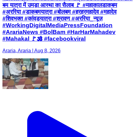
बम यात्रा में उमड़ा आस्था का सैलाब 🚩 #महाकालडाकबम
#अररिया #डाकबमयात्रा #बोलबम #हरहरमहादेव #महादेव
#शिवभक्त #कांवड़यात्रा #श्रावण #अररिया_न्यूज़
#WorkingDigitalMediaPressFoundation
#ArariaNews #BolBam #HarHarMahadev
#Mahakal 🚩🕉️ #facebookviral
Araria, Araria | Aug 8, 2026