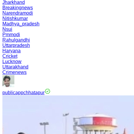
Jharkhand
Breakingnews
Narendramodi
Nitishkumar
Madhya_pradesh
Nsui
Pmmodi
Rahulgandhi
Uttarpradesh
Haryana
Cricket
Lucknow
Uttarakhand
Crimenews
publicappchhatapur