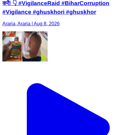
करें! 👇 #VigilanceRaid #BiharCorruption
#Vigilance #ghuskhori #ghuskhor
Araria, Araria | Aug 8, 2026