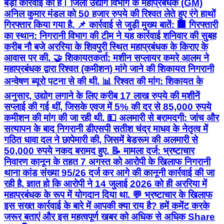
बड़ी कार्रवाई की है। जिला उद्योग विभाग के महाप्रबंधक (GM)
अनिल कुमार मंडल को 50 हजार रुपये की रिश्वत लेते हुए रंगे हाथों
गिरफ्तार किया गया है. 📌 कार्रवाई से जुड़ी मुख्य बातें: 🏢 गिरफ्तारी
का स्थान: निगरानी विभाग की टीम ने यह कार्रवाई शनिवार की सुबह
करीब नौ बजे अररिया के शिवपुरी स्थित महाप्रबंधक के किराए के
आवास पर की. 🤝 शिकायतकर्ता: मशीन सप्लायर कमरे आलम ने
महाप्रबंधक द्वारा रिश्वत (कमीशन) मांगे जाने की शिकायत निगरानी
अन्वेषण ब्यूरो पटना से की थी. 📊 रिश्वत की मांग: शिकायत के
अनुसार, उद्योग लगाने के लिए करीब 17 लाख रुपये की मशीनें
सप्लाई की गई थीं, जिसके एवज में 5% की दर से 85,000 रुपये
कमीशन की मांग की जा रही थी. 💵 अलमारी से बरामदगी: जांच और
सत्यापन के बाद निगरानी डीएसपी सतीश चंद्र माधव के नेतृत्व में
गठित धावा दल ने छापेमारी की, जिसमें बेडरूम की अलमारी से
50,000 रुपये नकद बरामद हुए. 📝 मामला दर्ज: भ्रष्टाचार
निवारण कानून के तहत 7 अगस्त को आरोपी के खिलाफ निगरानी
थाना कांड संख्या 95/26 दर्ज कर आगे की कानूनी कार्रवाई की जा
रही है. ज्ञात हो कि आरोपी ने 14 जुलाई 2026 को ही अररिया में
महाप्रबंधक के रूप में योगदान दिया था. 💬 भ्रष्टाचार के खिलाफ
इस सख्त कार्रवाई के बारे में आपकी क्या राय है? हमें कमेंट करके
जरूर बताएं और इस महत्वपूर्ण खबर को अधिक से अधिक Share