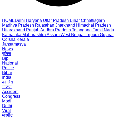
HOME
Delhi
Haryana
Uttar Pradesh
Bihar
Chhattisgarh
Madhya Pradesh
Rajasthan
Jharkhand
Himachal Pradesh
Uttarakhand
Punjab
Andhra Pradesh
Telangana
Tamil Nadu
Karnataka
Maharashtra
Assam
West Bengal
Tripura
Gujarat
Odisha
Kerala
Jansamasya
News
पुलिस
Bjp
National
Police
Bihar
India
कांग्रेस
भाजपा
Accident
Congress
Modi
Delhi
Viral
मारपीट