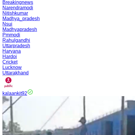
Breakingnews
Narendramodi
Nitishkumar
Madhya_pradesh
Nsui
Madhyapradesh
Pmmodi
Rahulgandhi
Uttarpradesh
Haryana
Hardoi
Cricket
Lucknow
Uttarakhand
kalaankit92