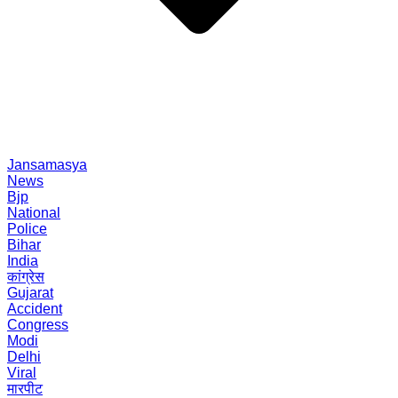
Jansamasya
News
Bjp
National
Police
Bihar
India
कांग्रेस
Gujarat
Accident
Congress
Modi
Delhi
Viral
मारपीट