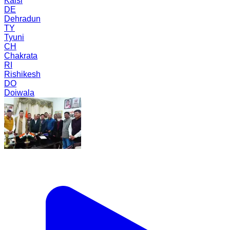
Kalsi
DE
Dehradun
TY
Tyuni
CH
Chakrata
RI
Rishikesh
DO
Doiwala