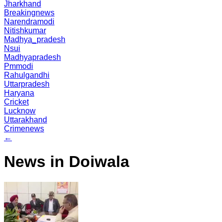
Jharkhand
Breakingnews
Narendramodi
Nitishkumar
Madhya_pradesh
Nsui
Madhyapradesh
Pmmodi
Rahulgandhi
Uttarpradesh
Haryana
Cricket
Lucknow
Uttarakhand
Crimenews
←
News in Doiwala