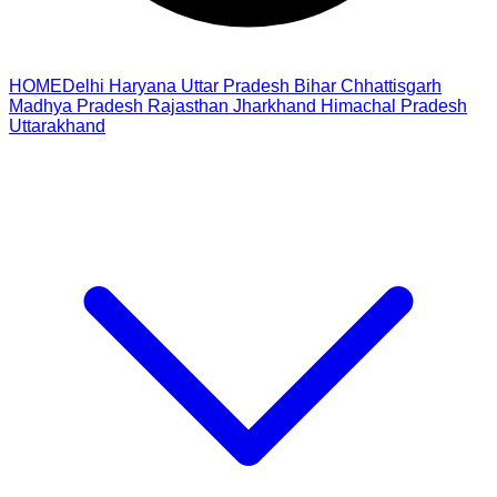
HOME
Delhi
Haryana
Uttar Pradesh
Bihar
Chhattisgarh
Madhya Pradesh
Rajasthan
Jharkhand
Himachal Pradesh
Uttarakhand