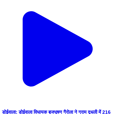
डोईवाला: डोईवाला विधायक बृजभूषण गैरोला ने ग्राम दूधली में 216