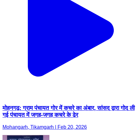
मोहनगढ़: ग्राम पंचायत गोर में कचरे का अंबार, सांसद द्वारा गोद ली
गई पंचायत में जगह-जगह कचरे के ढेर
Mohangarh, Tikamgarh | Feb 20, 2026