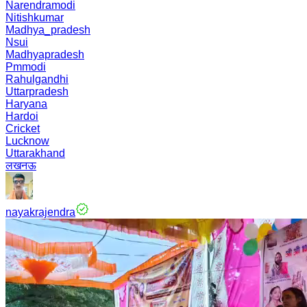
Narendramodi
Nitishkumar
Madhya_pradesh
Nsui
Madhyapradesh
Pmmodi
Rahulgandhi
Uttarpradesh
Haryana
Hardoi
Cricket
Lucknow
Uttarakhand
लखनऊ
nayakrajendra