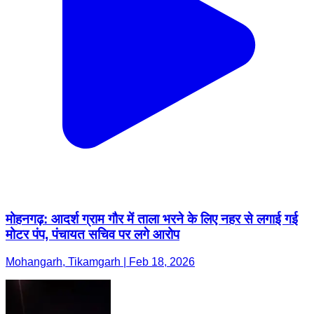
मोहनगढ़: आदर्श ग्राम गौर में ताला भरने के लिए नहर से लगाई गई
मोटर पंप, पंचायत सचिव पर लगे आरोप
Mohangarh, Tikamgarh | Feb 18, 2026