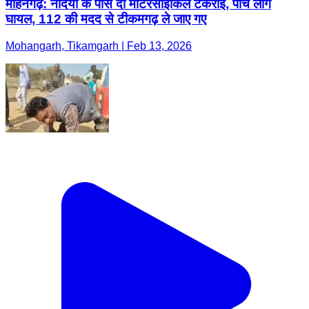
मोहनगढ़: नदिया के पास दो मोटरसाइकिलें टकराईं, पांच लोग
घायल, 112 की मदद से टीकमगढ़ ले जाए गए
Mohangarh, Tikamgarh | Feb 13, 2026