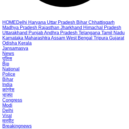
HOME
Delhi
Haryana
Uttar Pradesh
Bihar
Chhattisgarh
Madhya Pradesh
Rajasthan
Jharkhand
Himachal Pradesh
Uttarakhand
Punjab
Andhra Pradesh
Telangana
Tamil Nadu
Karnataka
Maharashtra
Assam
West Bengal
Tripura
Gujarat
Odisha
Kerala
Jansamasya
News
पुलिस
Bjp
National
Police
Bihar
India
कांग्रेस
भाजपा
Congress
Modi
Delhi
Viral
मारपीट
Breakingnews