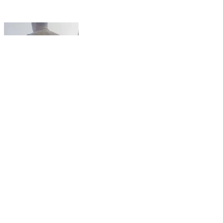
टिमरनी: चारखेड़ा-टिमरनी के बीच ट्रेन से गिरा युवक, हुआ घायल
Timarni, Harda | Feb 14, 2026