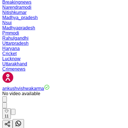
Breakingnews
Narendramodi
Nitishkumar
Madhya_pradesh
Nsui
Madhyapradesh
Pmmodi
Rahulgandhi
Uttarpradesh
Haryana
Cricket
Lucknow
Uttarakhand
Crimenews
ankushvishwakarma
No video available
11