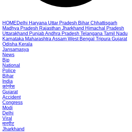
HOME
Delhi
Haryana
Uttar Pradesh
Bihar
Chhattisgarh
Madhya Pradesh
Rajasthan
Jharkhand
Himachal Pradesh
Uttarakhand
Punjab
Andhra Pradesh
Telangana
Tamil Nadu
Karnataka
Maharashtra
Assam
West Bengal
Tripura
Gujarat
Odisha
Kerala
Jansamasya
News
Bjp
National
Police
Bihar
India
कांग्रेस
Gujarat
Accident
Congress
Modi
Delhi
Viral
मारपीट
Jharkhand