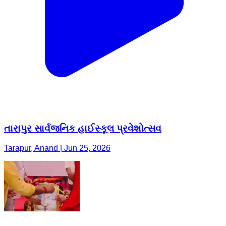
તારાપુર સાર્વજનિક હાઈસ્કૂલ પ્રવેશોત્સવ
Tarapur, Anand | Jun 25, 2026