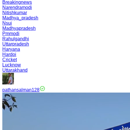
Breakingnews
Narendramodi
Nitishkumar
Madhya_pradesh
Nsui
Madhyapradesh
Pmmodi
Rahulgandhi
Uttarpradesh
Haryana
Hardoi
Cricket
Lucknow
Uttarakhand
pathansalman128