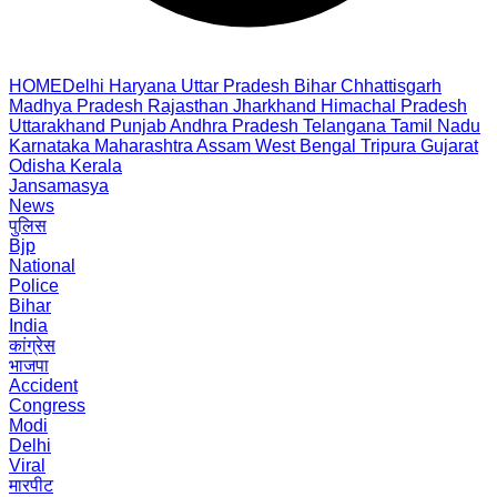
HOME
Delhi
Haryana
Uttar Pradesh
Bihar
Chhattisgarh
Madhya Pradesh
Rajasthan
Jharkhand
Himachal Pradesh
Uttarakhand
Punjab
Andhra Pradesh
Telangana
Tamil Nadu
Karnataka
Maharashtra
Assam
West Bengal
Tripura
Gujarat
Odisha
Kerala
Jansamasya
News
पुलिस
Bjp
National
Police
Bihar
India
कांग्रेस
भाजपा
Accident
Congress
Modi
Delhi
Viral
मारपीट