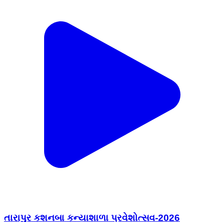
તારાપુર કશનબા કન્યાશાળા પ્રવેશોત્સવ-2026