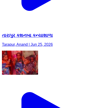
તારાપુર કશનબા કન્યાશાળા
Tarapur, Anand | Jun 25, 2026