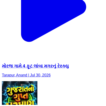
મોરજ ગામે 4 ફૂટ લાંબા મગરનું રેસ્ક્યુ
Tarapur, Anand | Jul 30, 2026