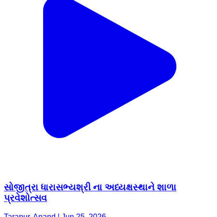
સોજીત્રા ધારાસભ્યશ્રી ના અધ્યક્ષસ્થાને શાળા
પ્રવેશોત્સવ
Tarapur, Anand | Jun 25, 2026