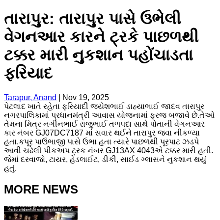
તારાપુર: તારાપુર પાસે ઉભેલી
વેગનઆર કારને ટ્રકે પાછળથી
ટક્કર મારી નુકશાન પહોંચાડતા
ફરિયાદ
Tarapur, Anand
|
Nov 19, 2025
પેટલાદ ખાતે રહેતા ફરિયાદી જયેશભાઈ ડાહ્યાભાઈ જાદવ તારાપુર
નગરપાલિકામાં પ્રધાનમંત્રી આવાસ યોજનામાં ફરજ બજાવે છે.તેઓ
તેમના મિત્ર નગીનભાઈ રાજુભાઈ તળપદા સાથે પોતાની વેગનઆર
કાર નંબર GJ07DC7187 માં સવાર થઈને તારાપુર જવા નીકળ્યા
હતા.કપૂર પાઉંભાજી પાસે ઉભા હતા ત્યારે પાછળથી પૂરપાટ ઝડપે
આવી ચઢેલી પીકઅપ ટ્રક નંબર GJ13AX 4043એ ટક્કર મારી હતી.
જેમાં દરવાજો, ટાયર, હેડલાઈટ, ડીકી, સાઈડ ગ્લાસને નુકશાન થયું
હતું.
MORE NEWS