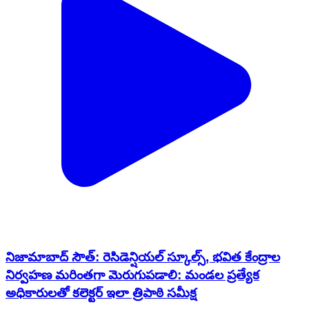
నిజామాబాద్ సౌత్: రెసిడెన్షియల్ స్కూల్స్, భవిత కేంద్రాల
నిర్వహణ మరింతగా మెరుగుపడాలి: మండల ప్రత్యేక
అధికారులతో కలెక్టర్ ఇలా త్రిపాఠి సమీక్ష