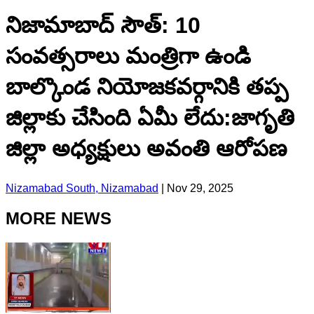
నిజామాబాద్ సౌత్: 10
సంవత్సరాలు మంత్రిగా ఉండి
బాల్కొండ నియోజకవర్గానికి తప్ప
జిల్లాకు చేసింది ఏమీ లేదు:జాగృతి
జిల్లా అధ్యక్షులు అవంతి ఆరోపణ
Nizamabad South, Nizamabad
|
Nov 29, 2025
MORE NEWS