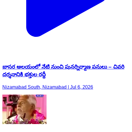
బాసర ఆలయంలో నేటి నుంచి పునర్నిర్మాణ పనులు – చివరి
దర్శనానికి భక్తుల రద్దీ
Nizamabad South, Nizamabad | Jul 6, 2026