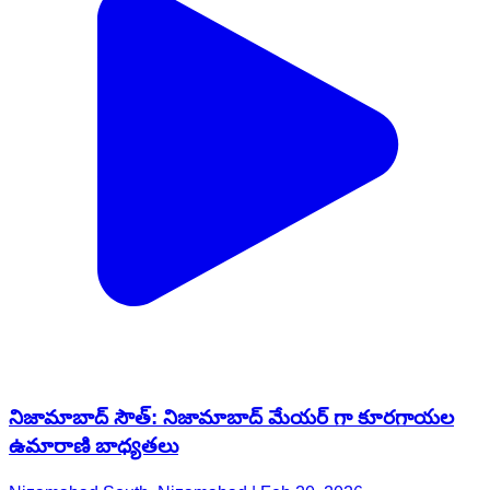
నిజామాబాద్ సౌత్: నిజామాబాద్ మేయర్ గా కూరగాయల
ఉమారాణి బాధ్యతలు