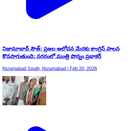
నిజామాబాద్ సౌత్: ప్రజల ఆలోచన మేరకు కాంగ్రెస్ పాలన
కొనసాగుతుంది: నగరంలో మంత్రి పొన్నం ప్రభాకర్
Nizamabad South, Nizamabad | Feb 20, 2026