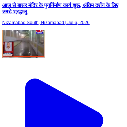
आज से बासर मंदिर के पुनर्निर्माण कार्य शुरू, अंतिम दर्शन के लिए
उमड़े श्रद्धालु
Nizamabad South, Nizamabad | Jul 6, 2026