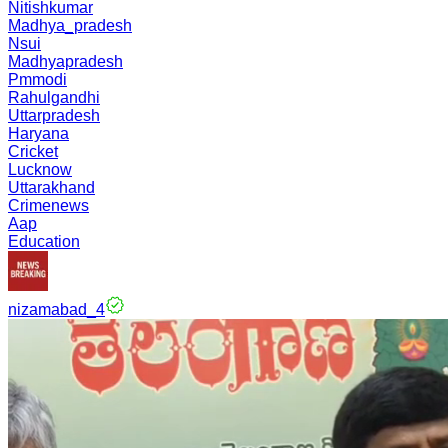
Nitishkumar
Madhya_pradesh
Nsui
Madhyapradesh
Pmmodi
Rahulgandhi
Uttarpradesh
Haryana
Cricket
Lucknow
Uttarakhand
Crimenews
Aap
Education
nizamabad_4