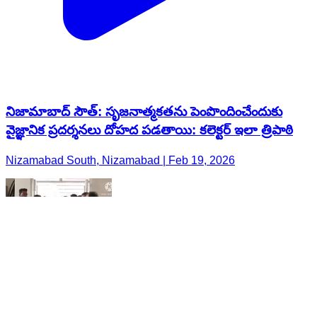
నిజామాబాద్ సౌత్: సృజనాత్మకతను పెంపొందించేందుకు
వైజ్ఞానిక ప్రదర్శనలు దోహద పడతాయి: కలెక్టర్ ఇలా త్రిపాఠి
Nizamabad South, Nizamabad | Feb 19, 2026