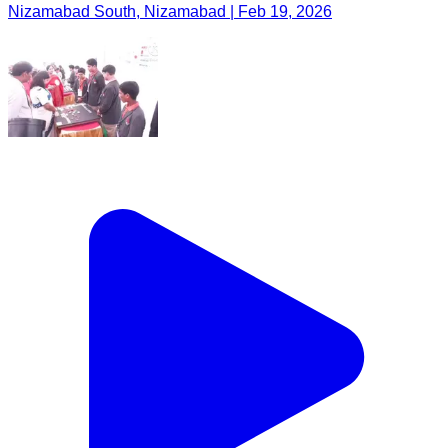
Nizamabad South, Nizamabad | Feb 19, 2026