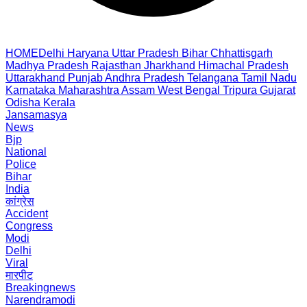
HOME
Delhi
Haryana
Uttar Pradesh
Bihar
Chhattisgarh
Madhya Pradesh
Rajasthan
Jharkhand
Himachal Pradesh
Uttarakhand
Punjab
Andhra Pradesh
Telangana
Tamil Nadu
Karnataka
Maharashtra
Assam
West Bengal
Tripura
Gujarat
Odisha
Kerala
Jansamasya
News
Bjp
National
Police
Bihar
India
कांग्रेस
Accident
Congress
Modi
Delhi
Viral
मारपीट
Breakingnews
Narendramodi