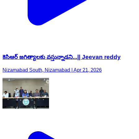
కెసిఆర్ జగిత్యాలకు వస్తున్నాడని...|| Jeevan reddy
Nizamabad South, Nizamabad | Apr 21, 2026