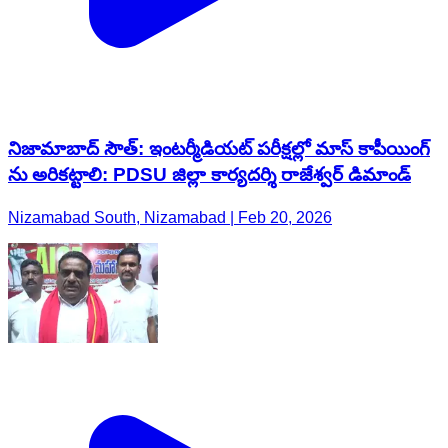
నిజామాబాద్ సౌత్: ఇంటర్మీడియట్ పరీక్షల్లో మాస్ కాపీయింగ్
ను అరికట్టాలి: PDSU జిల్లా కార్యదర్శి రాజేశ్వర్ డిమాండ్
Nizamabad South, Nizamabad | Feb 20, 2026