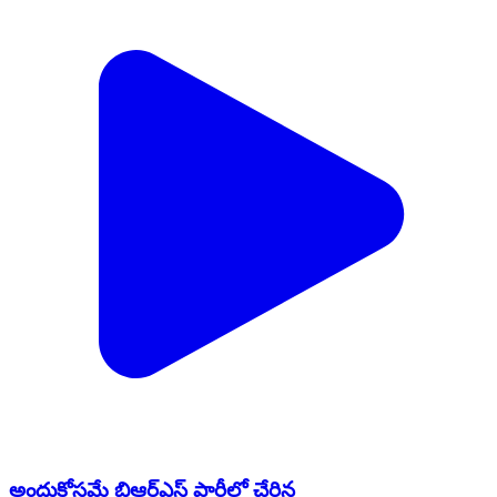
అందుకోసమే బిఆర్ఎస్ పార్టీలో చేరిన