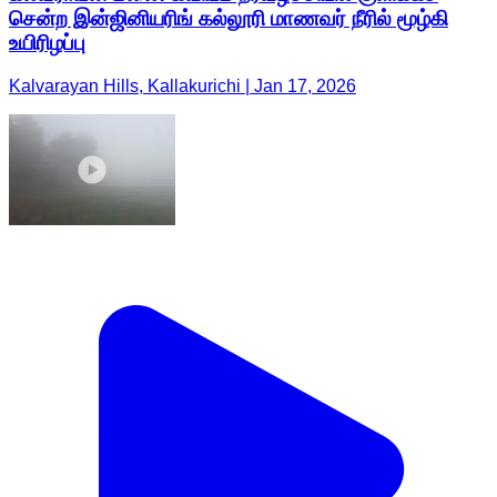
சென்ற இன்ஜினியரிங் கல்லூரி மாணவர் நீரில் மூழ்கி
உயிரிழப்பு
Kalvarayan Hills, Kallakurichi | Jan 17, 2026