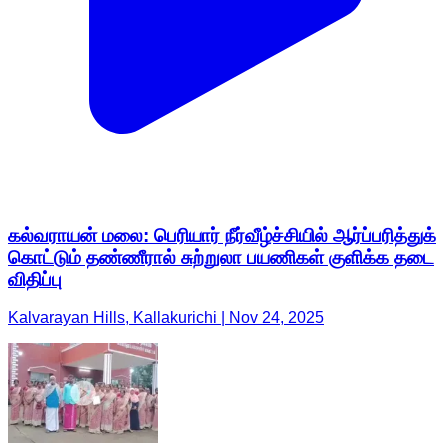
கல்வராயன் மலை: பெரியார் நீர்வீழ்ச்சியில் ஆர்ப்பரித்துக்
கொட்டும் தண்ணீரால் சுற்றுலா பயணிகள் குளிக்க தடை
விதிப்பு
Kalvarayan Hills, Kallakurichi | Nov 24, 2025