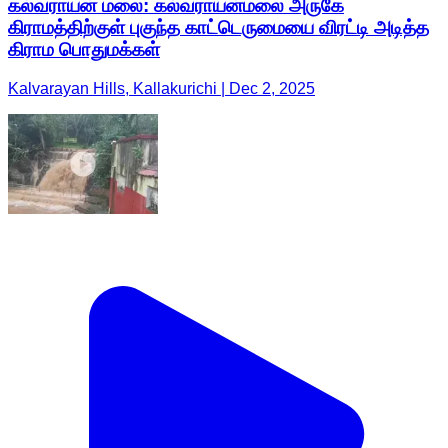
கல்வராயன் மலை: கல்வராயன்மலை அருகே
கிராமத்திற்குள் புகுந்த காட்டெருமையை விரட்டி அடித்த
கிராம பொதுமக்கள்
Kalvarayan Hills, Kallakurichi | Dec 2, 2025