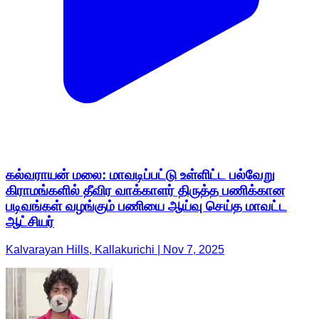
கல்வராயன் மலை: மாவடிப்பட்டு உள்ளிட்ட பல்வேறு
கிராமங்களில் தீவிர வாக்காளர் திருத்த பணிக்கான
படிவங்கள் வழங்கும் பணியை ஆய்வு செய்த மாவட்ட
ஆட்சியர்
Kalvarayan Hills, Kallakurichi | Nov 7, 2025