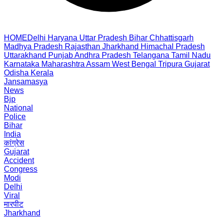
HOME
Delhi
Haryana
Uttar Pradesh
Bihar
Chhattisgarh
Madhya Pradesh
Rajasthan
Jharkhand
Himachal Pradesh
Uttarakhand
Punjab
Andhra Pradesh
Telangana
Tamil Nadu
Karnataka
Maharashtra
Assam
West Bengal
Tripura
Gujarat
Odisha
Kerala
Jansamasya
News
Bjp
National
Police
Bihar
India
कांग्रेस
Gujarat
Accident
Congress
Modi
Delhi
Viral
मारपीट
Jharkhand