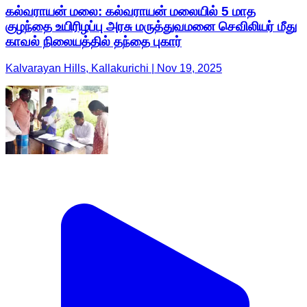
கல்வராயன் மலை: கல்வராயன் மலையில் 5 மாத
குழந்தை உயிரிழப்பு அரசு மருத்துவமனை செவிலியர் மீது
காவல் நிலையத்தில் தந்தை புகார்
Kalvarayan Hills, Kallakurichi | Nov 19, 2025