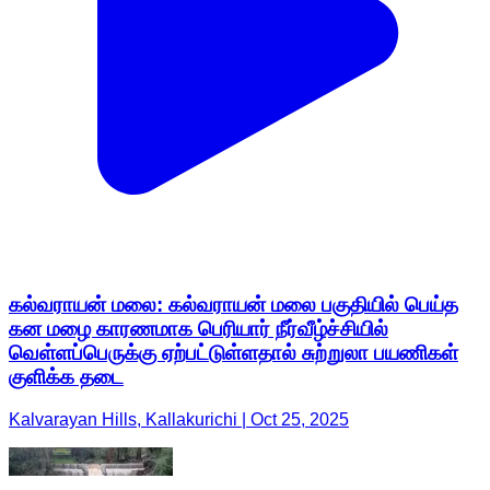
கல்வராயன் மலை: கல்வராயன் மலை பகுதியில் பெய்த
கன மழை காரணமாக பெரியார் நீர்வீழ்ச்சியில்
வெள்ளப்பெருக்கு ஏற்பட்டுள்ளதால் சுற்றுலா பயணிகள்
குளிக்க தடை
Kalvarayan Hills, Kallakurichi | Oct 25, 2025