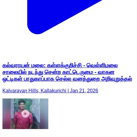
கல்வராயன் மலை: கள்ளக்குறிச்சி - வெள்ளிமலை
சாலையில் நடந்து சென்ற காட்டெருமை - வாகன
ஒட்டிகள் பாதுகாப்பாக செல்ல வனத்துறை அறிவுறுத்தல்
Kalvarayan Hills, Kallakurichi | Jan 21, 2026