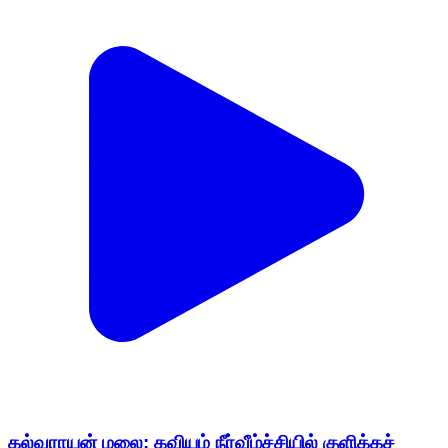
கல்வராயன் மலை: கவியம் நீர்வீழ்ச்சியில் குளிக்கச்