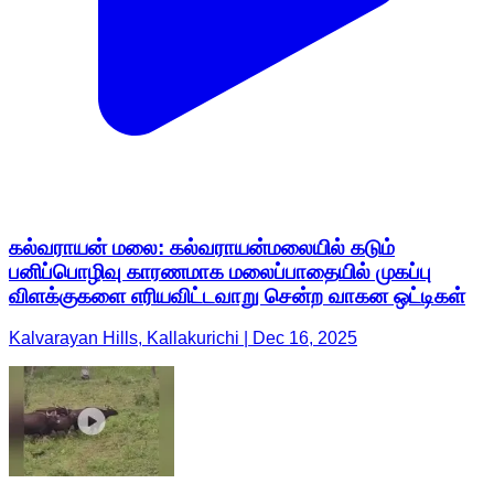
கல்வராயன் மலை: கல்வராயன்மலையில் கடும்
பனிப்பொழிவு காரணமாக மலைப்பாதையில் முகப்பு
விளக்குகளை எரியவிட்டவாறு சென்ற வாகன ஒட்டிகள்
Kalvarayan Hills, Kallakurichi | Dec 16, 2025