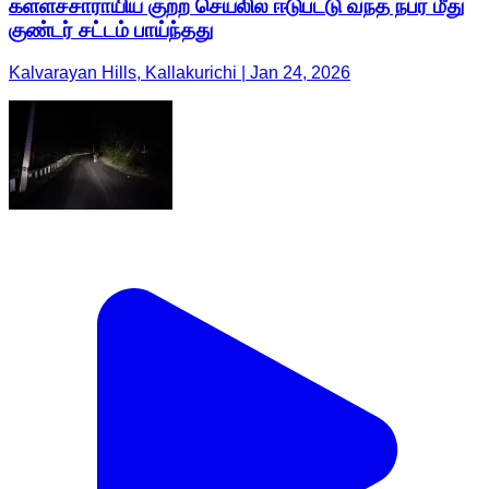
கள்ளச்சாராயிய குற்ற செயலில் ஈடுபட்டு வந்த நபர் மீது
குண்டர் சட்டம் பாய்ந்தது
Kalvarayan Hills, Kallakurichi | Jan 24, 2026