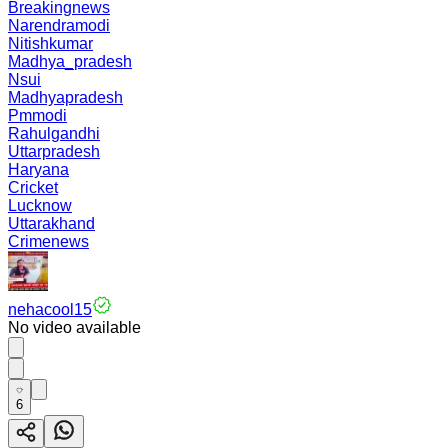
Breakingnews
Narendramodi
Nitishkumar
Madhya_pradesh
Nsui
Madhyapradesh
Pmmodi
Rahulgandhi
Uttarpradesh
Haryana
Cricket
Lucknow
Uttarakhand
Crimenews
nehacool15
No video available
6