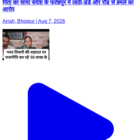
पिता का साया संदेश के फतेहपुर में लाठी-डंडे और रॉड से हमले का
आरोप
Arrah, Bhojpur | Aug 7, 2026