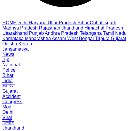
HOME
Delhi
Haryana
Uttar Pradesh
Bihar
Chhattisgarh
Madhya Pradesh
Rajasthan
Jharkhand
Himachal Pradesh
Uttarakhand
Punjab
Andhra Pradesh
Telangana
Tamil Nadu
Karnataka
Maharashtra
Assam
West Bengal
Tripura
Gujarat
Odisha
Kerala
Jansamasya
News
Bjp
National
Police
Bihar
India
कांग्रेस
Gujarat
Accident
Congress
Modi
Delhi
Viral
मारपीट
Jharkhand