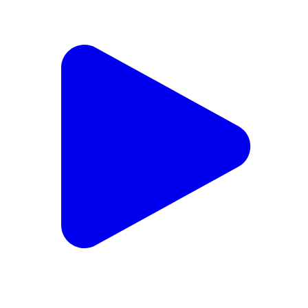
आरा में शिक्षा विभाग के अफसरों पर अचानक हमला! ओवरटेक कर
कार सवारों ने बरसाईं लाठियां, तीन कर्मी घायल; हमलावर फरार,
थाने पहुंचे अधिकारी-कर्मी, गिरफ्तारी की मांग
Arrah, Bhojpur | Aug 6, 2026