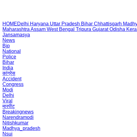
HOME
Delhi
Haryana
Uttar Pradesh
Bihar
Chhattisgarh
Madhy
Maharashtra
Assam
West Bengal
Tripura
Gujarat
Odisha
Kera
Jansamasya
News
Bjp
National
Police
Bihar
India
कांग्रेस
Accident
Congress
Modi
Delhi
Viral
मारपीट
Breakingnews
Narendramodi
Nitishkumar
Madhya_pradesh
Nsui