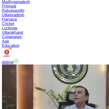
Madhyapradesh
Pmmodi
Rahulgandhi
Uttarpradesh
Haryana
Cricket
Lucknow
Uttarakhand
Crimenews
Aap
Education
debijgr