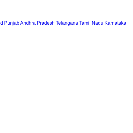
nd
Punjab
Andhra Pradesh
Telangana
Tamil Nadu
Karnataka