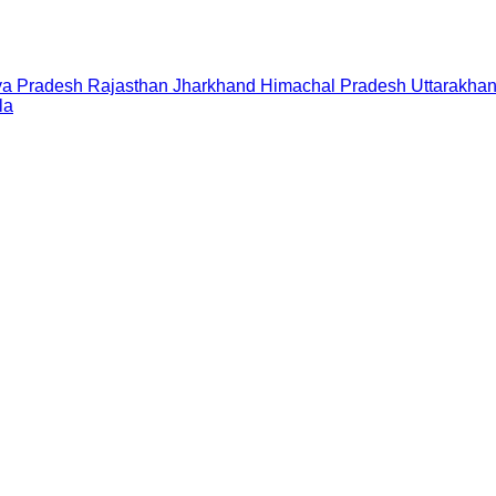
a Pradesh
Rajasthan
Jharkhand
Himachal Pradesh
Uttarakha
la