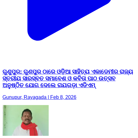
ଗୁଣୁପୁର: ଗୁଣପୁର ଠାରେ ଓଡ଼ିଆ ସାହିତ୍ୟ ଏକାଡେମୀର ରାଜ୍ୟ
ସ୍ତରୀୟ ସାରସ୍ବତ ସମାବେଶ ଓ କବିତା ପାଠ ଉତ୍ସବ
ଅନୁଷ୍ଠିତ ଯୋଗ ଦେଲେ ରାୟଗଡ଼ା ଏଡିଏମ୍
Gunupur, Rayagada | Feb 8, 2026