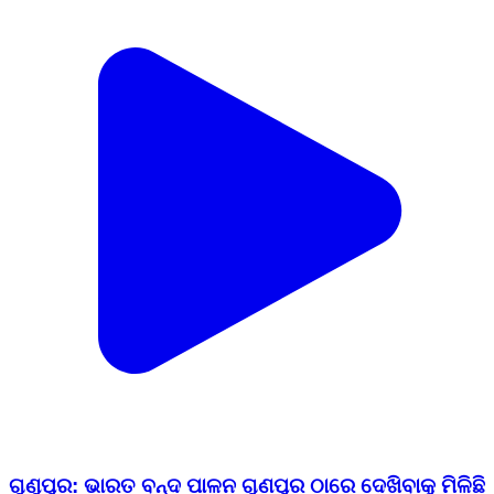
ଗୁଣୁପୁର: ଭାରତ ବନ୍ଦ ପାଳନ ଗୁଣପୁର ଠାରେ ଦେଖିବାକୁ ମିଳିଛି