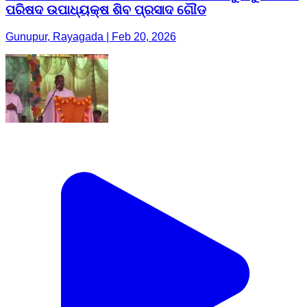
ପରିଷଦ ଉପାଧ୍ୟକ୍ଷ ଶିବ ପ୍ରସାଦ ଗୌଡ
Gunupur, Rayagada | Feb 20, 2026