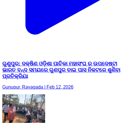
ଗୁଣୁପୁର: ଦକ୍ଷିଣ ଓଡ଼ିଶା ପାଚିକା ମହାସଂଘ ର ଉପଦେଷ୍ଟା
ଭାରତ ବନ୍ଦ ସମୟରେ ଗୁଣପୁର ବାଇ ପାସ ନିକଟରେ ଶୁଣିବା
ପ୍ରତିକ୍ରିୟା
Gunupur, Rayagada | Feb 12, 2026