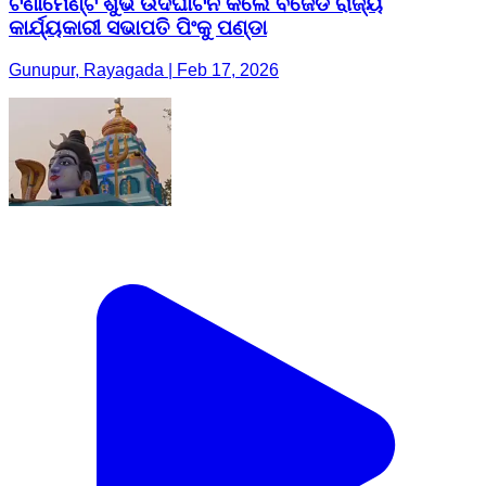
ଟର୍ଣାମେଣ୍ଟ ଶୁଭ ଉଦଘାଟନ କଲେ ବିଜେଡି ରାଜ୍ୟ
କାର୍ଯ୍ୟକାରୀ ସଭାପତି ପିଂକୁ ପଣ୍ଡା
Gunupur, Rayagada | Feb 17, 2026