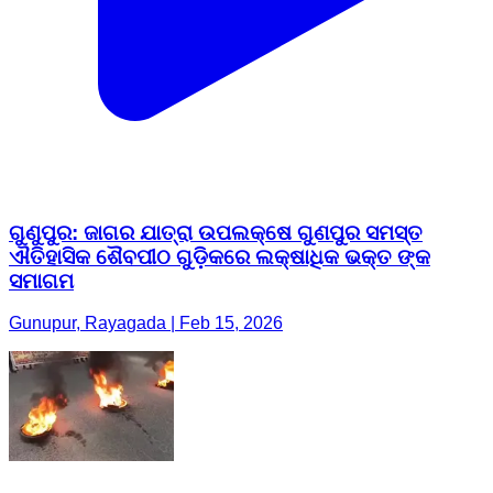
ଗୁଣୁପୁର: ଜାଗର ଯାତ୍ରା ଉପଲକ୍ଷେ ଗୁଣପୁର ସମସ୍ତ
ଐତିହାସିକ ଶୈବପୀଠ ଗୁଡ଼ିକରେ ଲକ୍ଷାଧିକ ଭକ୍ତ ଙ୍କ
ସମାଗମ
Gunupur, Rayagada | Feb 15, 2026