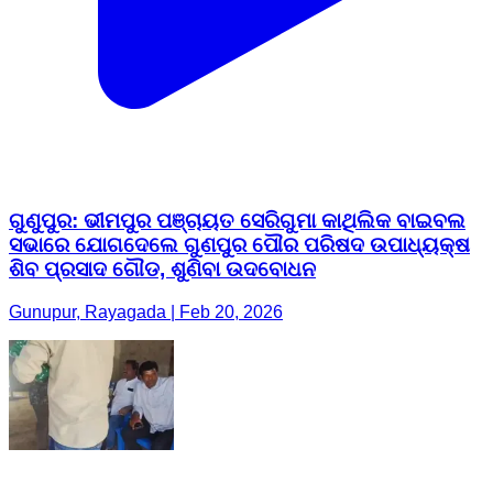
ଗୁଣୁପୁର: ଭୀମପୁର ପଞ୍ଚାୟତ ସେରିଗୁମା କାଥିଲିକ ବାଇବଲ
ସଭାରେ ଯୋଗଦେଲେ ଗୁଣପୁର ପୌର ପରିଷଦ ଉପାଧ୍ୟକ୍ଷ
ଶିବ ପ୍ରସାଦ ଗୌଡ, ଶୁଣିବା ଉଦବୋଧନ
Gunupur, Rayagada | Feb 20, 2026