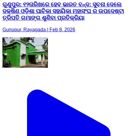
ଗୁଣୁପୁର: ୧୨ତାରିଖରେ ହେବ ଭାରତ ବନ୍ଦ: ସୁଚନା ଦେଲେ
ଦକ୍ଷିଣ ଓଡ଼ିଶା ପାଚିକା ସହାୟିକା ମହାସଂଘ ର ଉପଦେଷ୍ଟା
ତ୍ରିପତି ଗମାଙ୍ଗ ଶୁଣିବା ପ୍ରତିକ୍ରିୟା
Gunupur, Rayagada | Feb 8, 2026