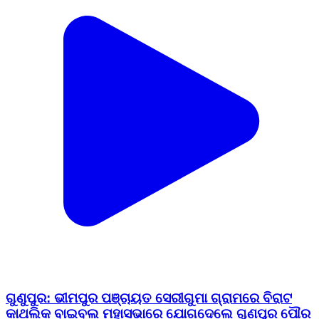
ଗୁଣୁପୁର: ଭୀମପୁର ପଞ୍ଚାୟତ ସେରୀଗୁମା ଗ୍ରାମରେ ବିରାଟ
କାଥଲିକ ବାଇବଲ ମହାସଭାରେ ଯୋଗଦେଲେ ଗୁଣପୁର ପୌର