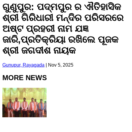
ଗୁଣୁପୁର: ପଦ୍ମପୁର ର ଐତିହାସିକ
ଶ୍ରୀ ଗିରିଧାରୀ ମନ୍ଦିର ପରିସରରେ
ଅଷ୍ଟ ପ୍ରହରୀ ନାମ ଯଜ୍ଞ
ଜାରି,ପ୍ରତିକ୍ରିୟା ରଖିଲେ ପୂଜକ
ଶ୍ରୀ ଜଗଦୀଶ ନାୟକ
Gunupur, Rayagada
|
Nov 5, 2025
MORE NEWS