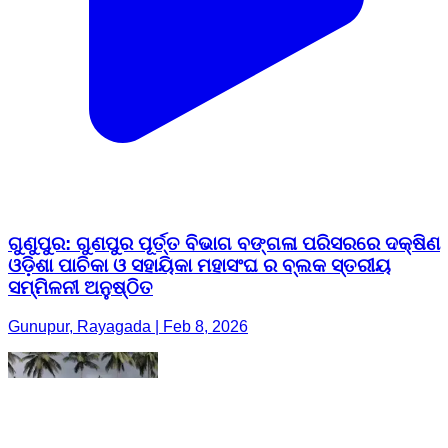
ଗୁଣୁପୁର: ଗୁଣପୁର ପୂର୍ତ୍ତ ବିଭାଗ ବଙ୍ଗଳା ପରିସରରେ ଦକ୍ଷିଣ
ଓଡ଼ିଶା ପାଚିକା ଓ ସହାୟିକା ମହାସଂଘ ର ବ୍ଲକ ସ୍ତରୀୟ
ସମ୍ମିଳନୀ ଅନୁଷ୍ଠିତ
Gunupur, Rayagada | Feb 8, 2026