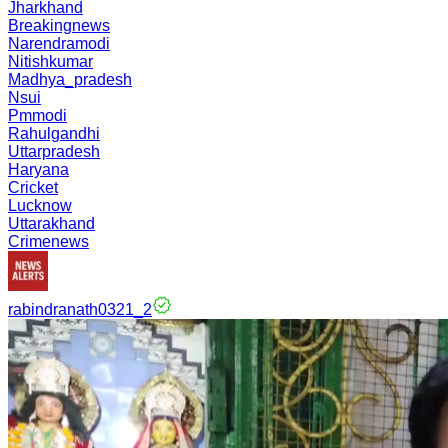
Jharkhand
Breakingnews
Narendramodi
Nitishkumar
Madhya_pradesh
Nsui
Pmmodi
Rahulgandhi
Uttarpradesh
Haryana
Cricket
Lucknow
Uttarakhand
Crimenews
rabindranath0321_2