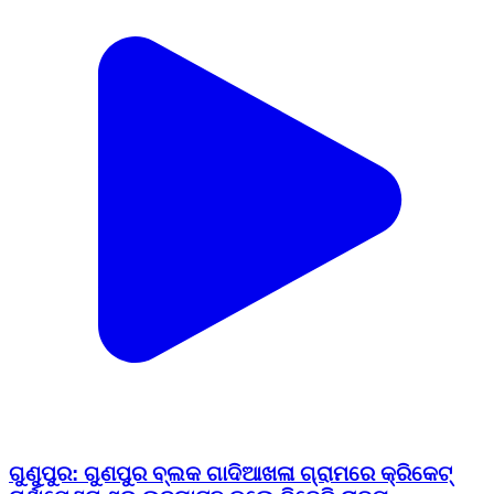
ଗୁଣୁପୁର: ଗୁଣପୁର ବ୍ଲକ ଗାଦିଆଖଳା ଗ୍ରାମରେ କ୍ରିକେଟ୍