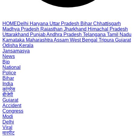
HOME
Delhi
Haryana
Uttar Pradesh
Bihar
Chhattisgarh
Madhya Pradesh
Rajasthan
Jharkhand
Himachal Pradesh
Uttarakhand
Punjab
Andhra Pradesh
Telangana
Tamil Nadu
Karnataka
Maharashtra
Assam
West Bengal
Tripura
Gujarat
Odisha
Kerala
Jansamasya
News
Bjp
National
Police
Bihar
India
कांग्रेस
बीजेपी
Gujarat
Accident
Congress
Modi
Delhi
Viral
मारपीट