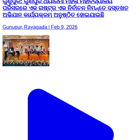
ଗୁଣୁପୁର: ଗୁଣପୁର ଥୟାରମା ମହିଳା ମହାବିଦ୍ୟାଳୟ
ପରିସରରେ ଏକ ରାଷ୍ଟ୍ର ଏକ ନିର୍ବାଚନ ନିମନ୍ତେ ଦସ୍ତଖତ
ଅଭିଯାନ କାର୍ଯ୍ୟକ୍ରମ ଅନୁଷ୍ଠିତ ହୋଇଯାଇଛି
Gunupur, Rayagada | Feb 9, 2026