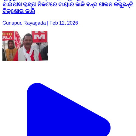
ବାଇପାସ ରାସ୍ତା ନିକଟରେ ଟାୟାର ଜାଳି ବନ୍ଦ ପାଳନ କରୁଛନ୍ତି
ବିକ୍ଷୋଭ କାରି
Gunupur, Rayagada | Feb 12, 2026