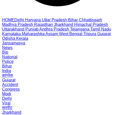
HOME
Delhi
Haryana
Uttar Pradesh
Bihar
Chhattisgarh
Madhya Pradesh
Rajasthan
Jharkhand
Himachal Pradesh
Uttarakhand
Punjab
Andhra Pradesh
Telangana
Tamil Nadu
Karnataka
Maharashtra
Assam
West Bengal
Tripura
Gujarat
Odisha
Kerala
Jansamasya
News
Bjp
National
Police
Bihar
India
कांग्रेस
Gujarat
Accident
Congress
Modi
Delhi
Viral
मारपीट
Jharkhand