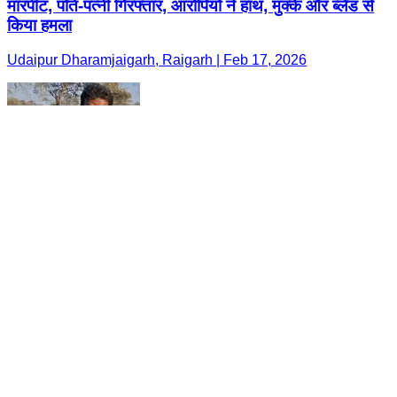
मारपीट, पति-पत्नी गिरफ्तार, आरोपियों ने हाथ, मुक्के और ब्लेड से
किया हमला
Udaipur Dharamjaigarh, Raigarh | Feb 17, 2026