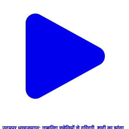
उदयपुर धरमजयगढ़: नाबालिग सहेलियों से दरिंदगी, शादी का झांसा