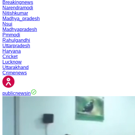
Breakingnews
Narendramodi
Nitishkumar
Madhya_pradesh
Nsui
Madhyapradesh
Pmmodi
Rahulgandhi
Uttarpradesh
Haryana
Cricket
Lucknow
Uttarakhand
Crimenews
publicnewsin