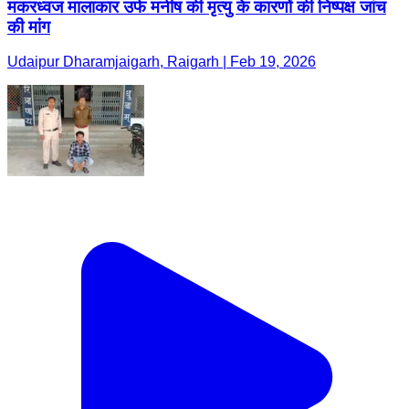
मकरध्वज मालाकार उर्फ मनीष की मृत्यु के कारणों की निष्पक्ष जांच
की मांग
Udaipur Dharamjaigarh, Raigarh | Feb 19, 2026