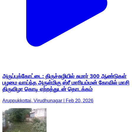
அருப்புக்கோட்டை: திருச்சுழியில் சுமார் 300 ஆண்டுகள்
பழமை வாய்ந்த அருள்மிகு ஸ்ரீ மாரியம்மன் கோவில் மாசி
திருவிழா கொடி ஏற்றத்துடன் தொடக்கம்
Aruppukkottai, Virudhunagar | Feb 20, 2026