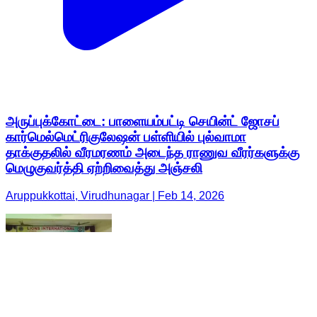
அருப்புக்கோட்டை: பாளையம்பட்டி செயின்ட் ஜோசப்
கார்மெல்மெட்ரிகுலேஷன் பள்ளியில் புல்வாமா
தாக்குதலில் வீரமரணம் அடைந்த ராணுவ வீரர்களுக்கு
மெழுகுவர்த்தி ஏற்றிவைத்து அஞ்சலி
Aruppukkottai, Virudhunagar | Feb 14, 2026