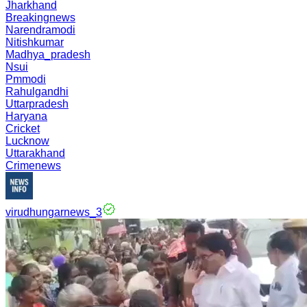
Jharkhand
Breakingnews
Narendramodi
Nitishkumar
Madhya_pradesh
Nsui
Pmmodi
Rahulgandhi
Uttarpradesh
Haryana
Cricket
Lucknow
Uttarakhand
Crimenews
virudhungarnews_3