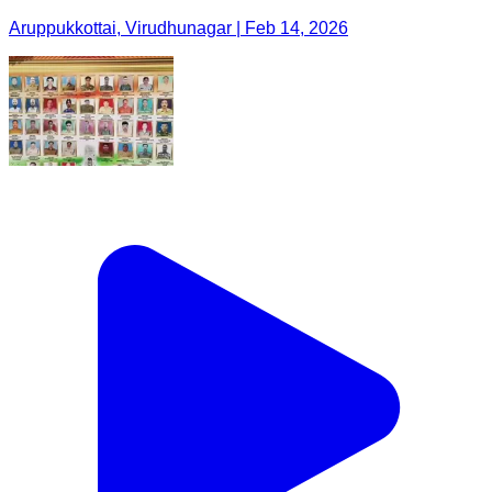
Aruppukkottai, Virudhunagar | Feb 14, 2026