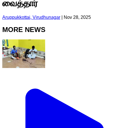
வைத்தார்
Aruppukkottai, Virudhunagar
|
Nov 28, 2025
MORE NEWS