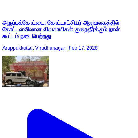
அருப்புக்கோட்டை: கோட்டாட்சியர் அலுவலகத்தில்
கோட்டளவிலான விவசாயிகள் குறைதீர்க்கும் நாள்
கூட்டம் நடைபெற்றது
Aruppukkottai, Virudhunagar | Feb 17, 2026