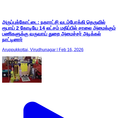
அருப்புக்கோட்டை: நகராட்சி வடம்போக்கி தெருவில்
ரூபாய் 2 கோடியே 14 லட்சம் மதிப்பில் சாலை அமைக்கும்
பணிகளுக்கு வருவாய் துறை அமைச்சர் அடிக்கல்
நாட்டினார்
Aruppukkottai, Virudhunagar | Feb 16, 2026