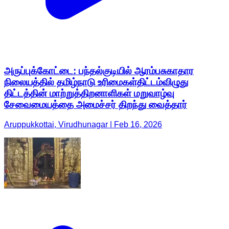
அருப்புக்கோட்டை: பந்தல்குடியில் ஆரம்பசுகாதார
நிலையத்தில் தமிழ்நாடு உரிமைகள்திட்டம்விழுது
திட்டத்தின் மாற்றுத்திறனாளிகள் மறுவாழ்வு
சேவைமையத்தை அமைச்சர் திறந்து வைத்தார்
Aruppukkottai, Virudhunagar | Feb 16, 2026