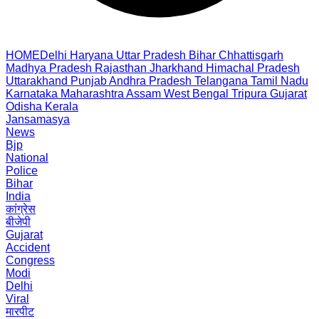
HOME
Delhi
Haryana
Uttar Pradesh
Bihar
Chhattisgarh
Madhya Pradesh
Rajasthan
Jharkhand
Himachal Pradesh
Uttarakhand
Punjab
Andhra Pradesh
Telangana
Tamil Nadu
Karnataka
Maharashtra
Assam
West Bengal
Tripura
Gujarat
Odisha
Kerala
Jansamasya
News
Bjp
National
Police
Bihar
India
कांग्रेस
बीजेपी
Gujarat
Accident
Congress
Modi
Delhi
Viral
मारपीट