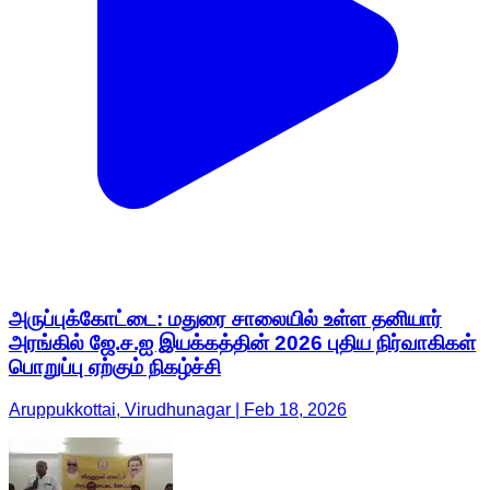
அருப்புக்கோட்டை: மதுரை சாலையில் உள்ள தனியார்
அரங்கில் ஜே.ச.ஐ இயக்கத்தின் 2026 புதிய நிர்வாகிகள்
பொறுப்பு ஏற்கும் நிகழ்ச்சி
Aruppukkottai, Virudhunagar | Feb 18, 2026