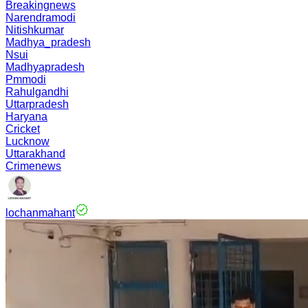
Breakingnews
Narendramodi
Nitishkumar
Madhya_pradesh
Nsui
Madhyapradesh
Pmmodi
Rahulgandhi
Uttarpradesh
Haryana
Cricket
Lucknow
Uttarakhand
Crimenews
lochanmahant