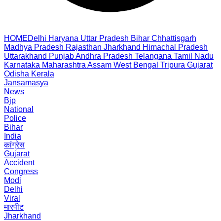
HOME
Delhi
Haryana
Uttar Pradesh
Bihar
Chhattisgarh
Madhya Pradesh
Rajasthan
Jharkhand
Himachal Pradesh
Uttarakhand
Punjab
Andhra Pradesh
Telangana
Tamil Nadu
Karnataka
Maharashtra
Assam
West Bengal
Tripura
Gujarat
Odisha
Kerala
Jansamasya
News
Bjp
National
Police
Bihar
India
कांग्रेस
Gujarat
Accident
Congress
Modi
Delhi
Viral
मारपीट
Jharkhand