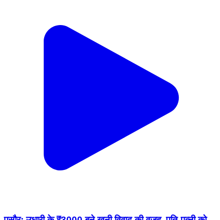
पुसौर: उधारी के ₹3000 बने खूनी विवाद की वजह, पति-पत्नी को