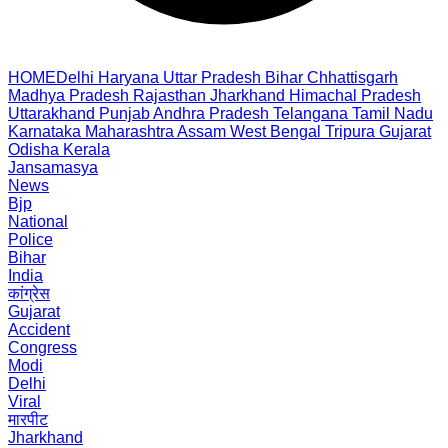
HOME
Delhi
Haryana
Uttar Pradesh
Bihar
Chhattisgarh
Madhya Pradesh
Rajasthan
Jharkhand
Himachal Pradesh
Uttarakhand
Punjab
Andhra Pradesh
Telangana
Tamil Nadu
Karnataka
Maharashtra
Assam
West Bengal
Tripura
Gujarat
Odisha
Kerala
Jansamasya
News
Bjp
National
Police
Bihar
India
कांग्रेस
Gujarat
Accident
Congress
Modi
Delhi
Viral
मारपीट
Jharkhand