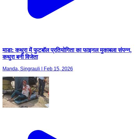
माडा: कथुरा में फुटबॉल प्रतियोगिता का फाइनल मुकाबला संपन्न,
कथुरा बनी विजेता
Manda, Singrauli | Feb 15, 2026