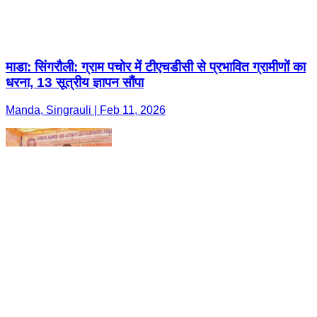
माडा: सिंगरौली: ग्राम पचोर में टीएचडीसी से प्रभावित ग्रामीणों का
धरना, 13 सूत्रीय ज्ञापन सौंपा
Manda, Singrauli | Feb 11, 2026