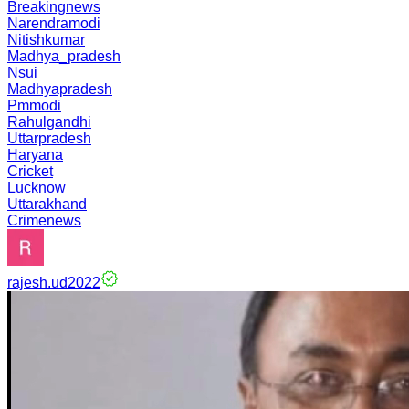
Breakingnews
Narendramodi
Nitishkumar
Madhya_pradesh
Nsui
Madhyapradesh
Pmmodi
Rahulgandhi
Uttarpradesh
Haryana
Cricket
Lucknow
Uttarakhand
Crimenews
rajesh.ud2022