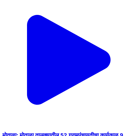
मोताळा: मोताळा तालुक्यातील 52 ग्रामपंचायतीचा कार्यकाळ 9