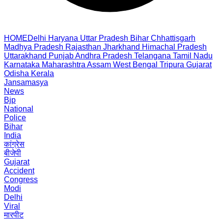
HOME
Delhi
Haryana
Uttar Pradesh
Bihar
Chhattisgarh
Madhya Pradesh
Rajasthan
Jharkhand
Himachal Pradesh
Uttarakhand
Punjab
Andhra Pradesh
Telangana
Tamil Nadu
Karnataka
Maharashtra
Assam
West Bengal
Tripura
Gujarat
Odisha
Kerala
Jansamasya
News
Bjp
National
Police
Bihar
India
कांग्रेस
बीजेपी
Gujarat
Accident
Congress
Modi
Delhi
Viral
मारपीट