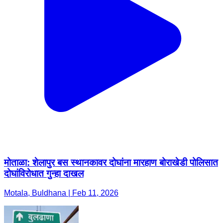
मोताळा: शेलापुर बस स्थानकावर दोघांना मारहाण बोराखेडी पोलिसात
दोघांविरोधात गुन्हा दाखल
Motala, Buldhana | Feb 11, 2026