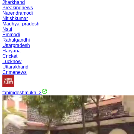
Jharkhand
Breakingnews
Narendramodi
Nitishkumar
Madhya_pradesh
Nsui
Pmmodi
Rahulgandhi
Uttarpradesh
Haryana
Cricket
Lucknow
Uttarakhand
Crimenews
fahimdeshmukh_2