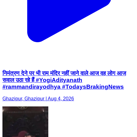
निमंत्रण देने पर भी राम मंदिर नहीं जाने वाले आज वह लोग आज
सवाल उठा रहे हैं #YogiAdityanath
#rammandirayodhya #TodaysBrakingNews
Ghazipur, Ghazipur | Aug 4, 2026