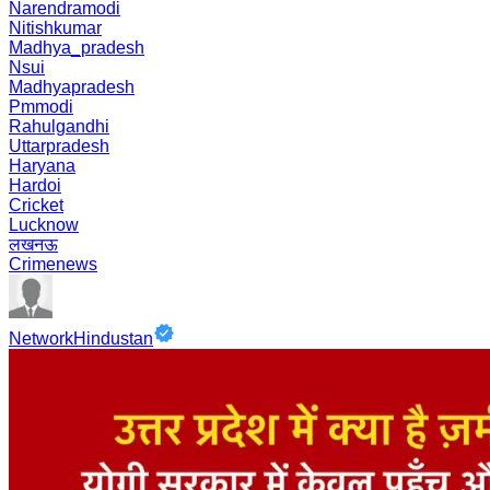
Narendramodi
Nitishkumar
Madhya_pradesh
Nsui
Madhyapradesh
Pmmodi
Rahulgandhi
Uttarpradesh
Haryana
Hardoi
Cricket
Lucknow
लखनऊ
Crimenews
NetworkHindustan