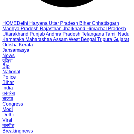
HOME
Delhi
Haryana
Uttar Pradesh
Bihar
Chhattisgarh
Madhya Pradesh
Rajasthan
Jharkhand
Himachal Pradesh
Uttarakhand
Punjab
Andhra Pradesh
Telangana
Tamil Nadu
Karnataka
Maharashtra
Assam
West Bengal
Tripura
Gujarat
Odisha
Kerala
Jansamasya
News
पुलिस
Bjp
National
Police
Bihar
India
कांग्रेस
भाजपा
Congress
Modi
Delhi
Viral
मारपीट
Breakingnews