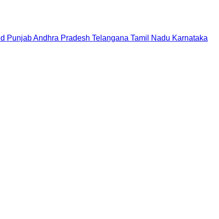
nd
Punjab
Andhra Pradesh
Telangana
Tamil Nadu
Karnataka