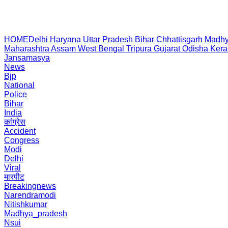
HOME
Delhi
Haryana
Uttar Pradesh
Bihar
Chhattisgarh
Madhy
Maharashtra
Assam
West Bengal
Tripura
Gujarat
Odisha
Kera
Jansamasya
News
Bjp
National
Police
Bihar
India
कांग्रेस
Accident
Congress
Modi
Delhi
Viral
मारपीट
Breakingnews
Narendramodi
Nitishkumar
Madhya_pradesh
Nsui