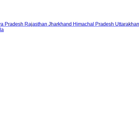
a Pradesh
Rajasthan
Jharkhand
Himachal Pradesh
Uttarakha
la