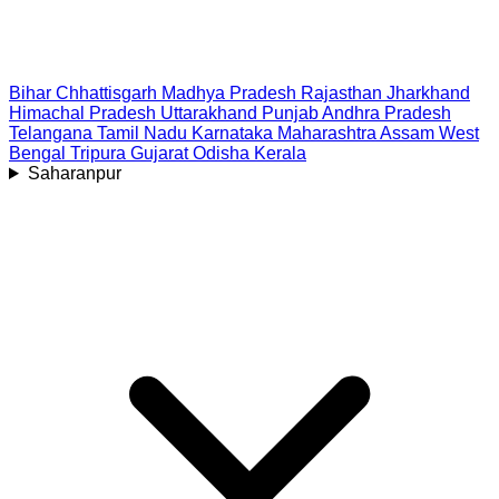
Bihar
Chhattisgarh
Madhya Pradesh
Rajasthan
Jharkhand
Himachal Pradesh
Uttarakhand
Punjab
Andhra Pradesh
Telangana
Tamil Nadu
Karnataka
Maharashtra
Assam
West
Bengal
Tripura
Gujarat
Odisha
Kerala
Saharanpur