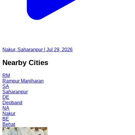
Nakur, Saharanpur | Jul 29, 2026
Nearby Cities
RM
Rampur Maniharan
SA
Saharanpur
DE
Deoband
NA
Nakur
BE
Behat