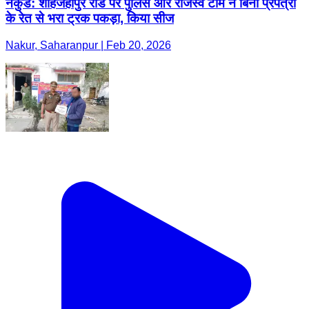
नकुड: शाहजहांपुर रोड पर पुलिस और राजस्व टीम ने बिना प्रपत्रों
के रेत से भरा ट्रक पकड़ा, किया सीज
Nakur, Saharanpur | Feb 20, 2026