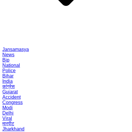
Jansamasya
News
Bjp
National
Police
Bihar
India
कांग्रेस
Gujarat
Accident
Congress
Modi
Delhi
Viral
मारपीट
Jharkhand