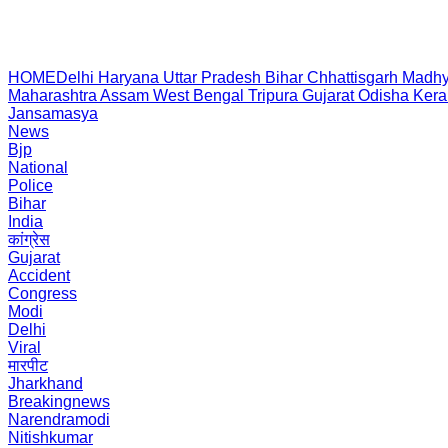
HOME
Delhi
Haryana
Uttar Pradesh
Bihar
Chhattisgarh
Madhy
Maharashtra
Assam
West Bengal
Tripura
Gujarat
Odisha
Kera
Jansamasya
News
Bjp
National
Police
Bihar
India
कांग्रेस
Gujarat
Accident
Congress
Modi
Delhi
Viral
मारपीट
Jharkhand
Breakingnews
Narendramodi
Nitishkumar