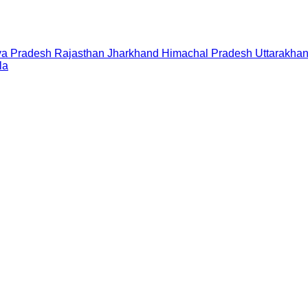
a Pradesh
Rajasthan
Jharkhand
Himachal Pradesh
Uttarakha
la