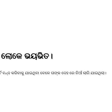
ଡି, ଲୋକେ ଭୟଭିତ।
ର୍ଟ ବନ୍ଦ କରିବାକୁ ଯାଇଥିବା ବେଳେ ତାଙ୍କ ଦେହ ରେ ନିଆଁ ଲାଗି ଯାଇଥିଲା।