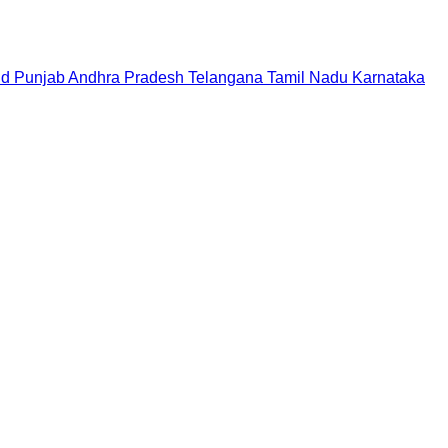
nd
Punjab
Andhra Pradesh
Telangana
Tamil Nadu
Karnataka