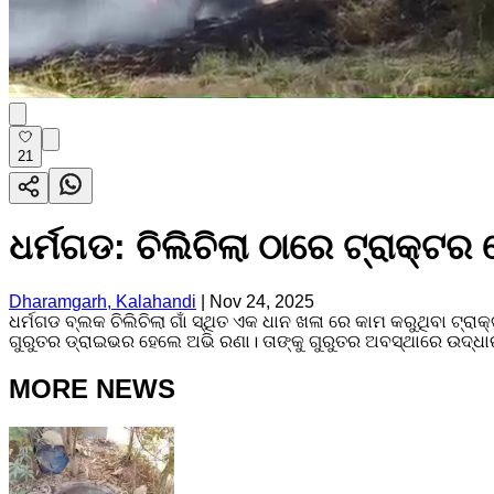
21
ଧର୍ମଗଡ: ଚିଲିଚିଲା ଠାରେ ଟ୍ରାକ୍ଟର
Dharamgarh, Kalahandi
|
Nov 24, 2025
ଧର୍ମଗଡ ବ୍ଲକ ଚିଲିଚିଲା ଗାଁ ସ୍ଥିତ ଏକ ଧାନ ଖଳା ରେ କାମ କରୁଥିବା ଟ୍ରାକ
ଗୁରୁତର ଡ୍ରାଇଭର ହେଲେ ଅଭି ରଣା। ତାଙ୍କୁ ଗୁରୁତର ଅବସ୍ଥାରେ ଉଦ୍ଧାର
MORE NEWS