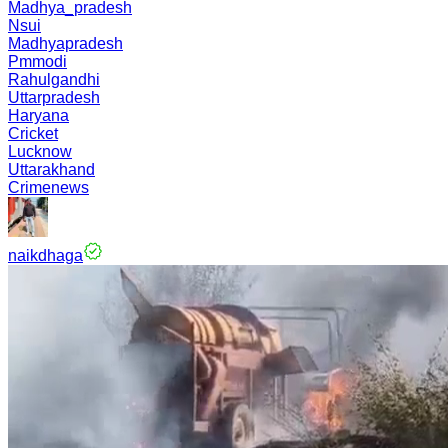
Madhya_pradesh
Nsui
Madhyapradesh
Pmmodi
Rahulgandhi
Uttarpradesh
Haryana
Cricket
Lucknow
Uttarakhand
Crimenews
naikdhaga