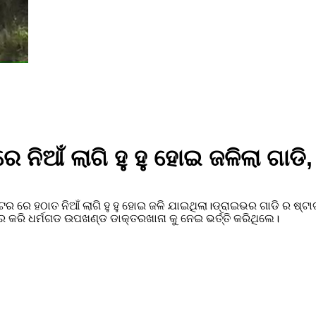
 ରେ ନିଆଁ ଲାଗି ହୁ ହୁ ହୋଇ ଜଳିଲା ଗା
୍ଟର ରେ ହଠାତ ନିଆଁ ଲାଗି ହୁ ହୁ ହୋଇ ଜଳି ଯାଇଥିଲା।ଡ୍ରାଇଭର ଗାଡି ର ଷ୍ଟା
 କରି ଧର୍ମଗଡ ଉପଖଣ୍ଡ ଡାକ୍ତରଖାନା କୁ ନେଇ ଭର୍ତ୍ତି କରିଥିଲେ।