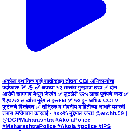
अकोला स्थानिक गुन्हे शाखेकडून तोतया CBI अधिकाऱ्यांचा
पर्दाफाश! 🚨 💪 ✅ अवघ्या १२ तासांत गुन्ह्याचा छडा ✅ दोन
आरोपी खामगाव येथून जेरबंद ✅ लुटलेले ₹२५ लाख पूर्णपणे जप्त ✅
₹२७.५० लाखांचा मुद्देमाल हस्तगत ✅ ५० हून अधिक CCTV
फुटेजचे विश्लेषण ✅ तांत्रिक व गोपनीय माहितीच्या आधारे यशस्वी
तपास 🚨वेगवान कारवाई • १००% मुद्देमाल जप्त! @archit.59 |
@DGPMaharashtra #AkolaPolice
#MaharashtraPolice #Akola #police #IPS