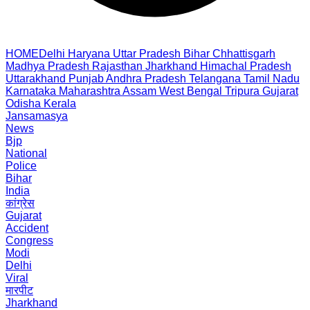
HOME
Delhi
Haryana
Uttar Pradesh
Bihar
Chhattisgarh
Madhya Pradesh
Rajasthan
Jharkhand
Himachal Pradesh
Uttarakhand
Punjab
Andhra Pradesh
Telangana
Tamil Nadu
Karnataka
Maharashtra
Assam
West Bengal
Tripura
Gujarat
Odisha
Kerala
Jansamasya
News
Bjp
National
Police
Bihar
India
कांग्रेस
Gujarat
Accident
Congress
Modi
Delhi
Viral
मारपीट
Jharkhand