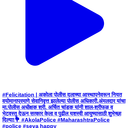
#Felicitation | अकोला पोलीस दलाच्या आस्थापनेवरून नियत
वयोमानाप्रमाणे सेवानिवृत्त झालेल्या पोलीस अधिकारी,अंमलदार यांचा
मा.पोलीस अधीक्षक श्री. अर्चित चांडक यांनी शाल-श्रीफळ व
भेटवस्तु देऊन सत्कार केला व पुढील यशस्वी आयुष्यासाठी शुभेच्छा
दिल्या!💐 #AkolaPolice #MaharashtraPolice
#police #seva happy