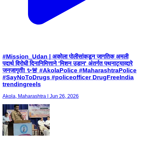
#Mission_Udan | अकोला पोलीसांकडून जागतिक अमली
पदार्थ विरोधी दिनानिमित्ताने 'मिशन उडान' अंतर्गत पथनाट्याव्दारे
जनजागृती! ✨🚨 #AkolaPolice #MaharashtraPolice
#SayNoToDrugs #policeofficer DrugFreeIndia
trendingreels
Akola, Maharashtra | Jun 26, 2026