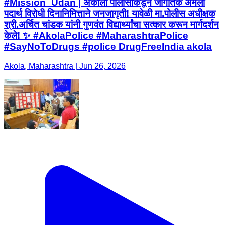
#Mission_Udan | अकोला पोलीसांकडून जागतिक अमली
पदार्थ विरोधी दिनानिमित्ताने जनजागृती! यावेळी मा.पोलीस अधीक्षक
श्री.अर्चित चांडक यांनी गुणवंत विद्यार्थ्यांचा सत्कार करून मार्गदर्शन
केले! ✨ #AkolaPolice #MaharashtraPolice
#SayNoToDrugs #police DrugFreeIndia akola
Akola, Maharashtra | Jun 26, 2026