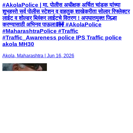
#AkolaPolice | मा. पोलीस अधीक्षक अर्चित चांडक यांच्या
शुभहस्ते सर्व पोलीस स्टेशन व वाहतुक शाखेकरीता सोलार रिफ्लेक्टर
लाईट व शोल्डर ब्लिंकर लाईटचे वितरण ! अपघातमुक्त जिल्हा
करण्यासाठी अभिनव पाऊल!🚦🚧 #AkolaPolice
#MaharashtraPolice #Traffic
#Traffic_Awareness police IPS Traffic police
akola MH30
Akola, Maharashtra | Jun 16, 2026