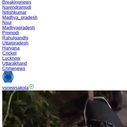
Breakingnews
Narendramodi
Nitishkumar
Madhya_pradesh
Nsui
Madhyapradesh
Pmmodi
Rahulgandhi
Uttarpradesh
Haryana
Cricket
Lucknow
Uttarakhand
Crimenews
ysnewsakola