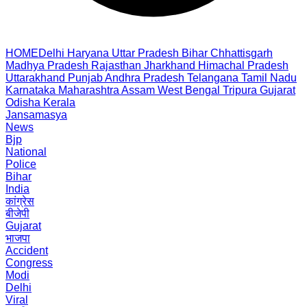
HOME
Delhi
Haryana
Uttar Pradesh
Bihar
Chhattisgarh
Madhya Pradesh
Rajasthan
Jharkhand
Himachal Pradesh
Uttarakhand
Punjab
Andhra Pradesh
Telangana
Tamil Nadu
Karnataka
Maharashtra
Assam
West Bengal
Tripura
Gujarat
Odisha
Kerala
Jansamasya
News
Bjp
National
Police
Bihar
India
कांग्रेस
बीजेपी
Gujarat
भाजपा
Accident
Congress
Modi
Delhi
Viral