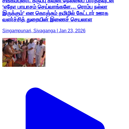
சிங்கம்புனரி: கருப்பு கவுனி நெல்லைப் பார்த்தவுடன்
‘ஏதோ பாயாசம் செய்வாங்களே… ரொம்ப நல்லா
இருக்கும்’ என கொஞ்சும் தமிழில் கேட்டார் ஊரக
வளர்ச்சித் துறையின் இணைச் செயலாள
Singampunari, Sivaganga | Jan 23, 2026