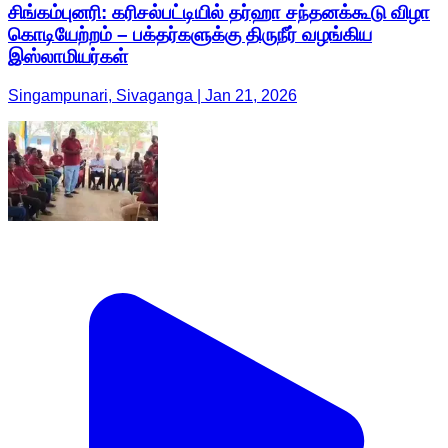
சிங்கம்புனரி: கரிசல்பட்டியில் தர்ஹா சந்தனக்கூடு விழா
கொடியேற்றம் – பக்தர்களுக்கு திருநீர் வழங்கிய
இஸ்லாமியர்கள்
Singampunari, Sivaganga | Jan 21, 2026