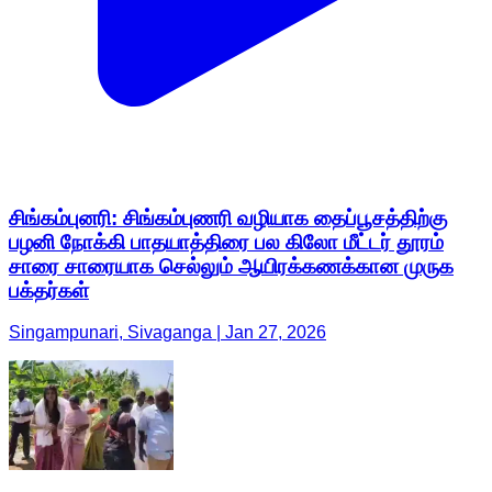
சிங்கம்புனரி: சிங்கம்புணரி வழியாக தைப்பூசத்திற்கு
பழனி நோக்கி பாதயாத்திரை பல கிலோ மீட்டர் தூரம்
சாரை சாரையாக செல்லும் ஆயிரக்கணக்கான முருக
பக்தர்கள்
Singampunari, Sivaganga | Jan 27, 2026