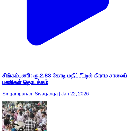
சிங்கம்புனரி: ரூ.2.83 கோடி மதிப்பீட்டில் கிராம சாலைப்
பணிகள் தொடக்கம்
Singampunari, Sivaganga | Jan 22, 2026