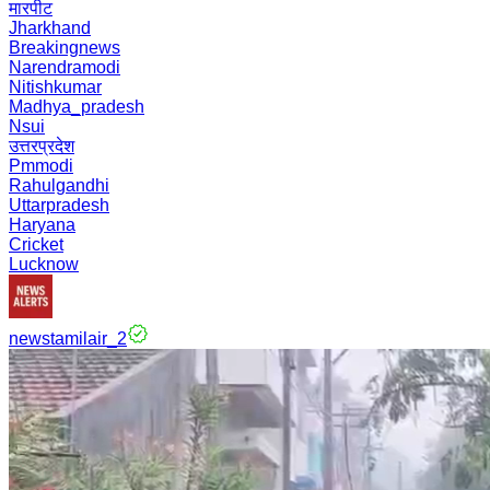
मारपीट
Jharkhand
Breakingnews
Narendramodi
Nitishkumar
Madhya_pradesh
Nsui
उत्तरप्रदेश
Pmmodi
Rahulgandhi
Uttarpradesh
Haryana
Cricket
Lucknow
newstamilair_2