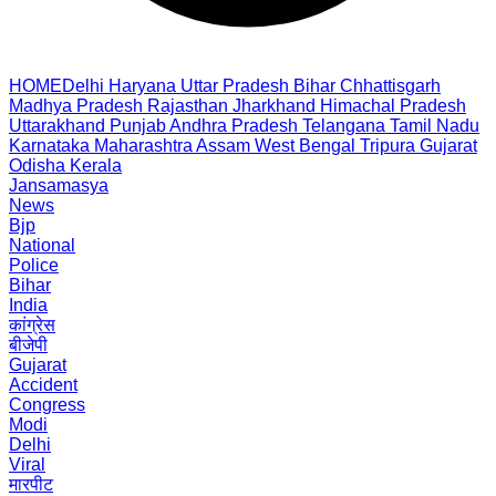
HOME
Delhi
Haryana
Uttar Pradesh
Bihar
Chhattisgarh
Madhya Pradesh
Rajasthan
Jharkhand
Himachal Pradesh
Uttarakhand
Punjab
Andhra Pradesh
Telangana
Tamil Nadu
Karnataka
Maharashtra
Assam
West Bengal
Tripura
Gujarat
Odisha
Kerala
Jansamasya
News
Bjp
National
Police
Bihar
India
कांग्रेस
बीजेपी
Gujarat
Accident
Congress
Modi
Delhi
Viral
मारपीट