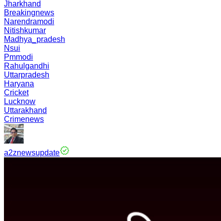
Jharkhand
Breakingnews
Narendramodi
Nitishkumar
Madhya_pradesh
Nsui
Pmmodi
Rahulgandhi
Uttarpradesh
Haryana
Cricket
Lucknow
Uttarakhand
Crimenews
a2znewsupdate