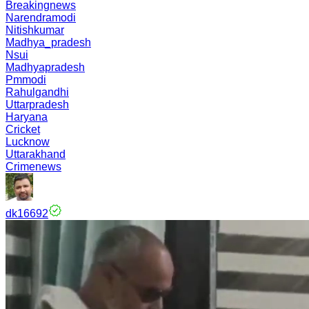
Breakingnews
Narendramodi
Nitishkumar
Madhya_pradesh
Nsui
Madhyapradesh
Pmmodi
Rahulgandhi
Uttarpradesh
Haryana
Cricket
Lucknow
Uttarakhand
Crimenews
dk16692