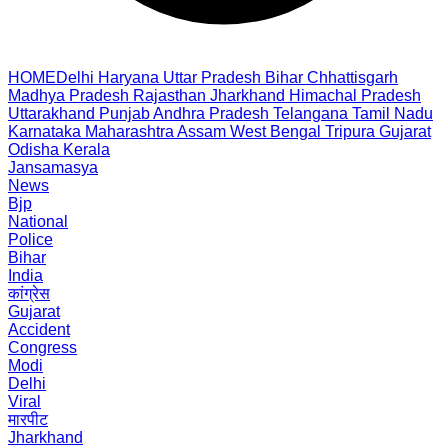
HOME
Delhi
Haryana
Uttar Pradesh
Bihar
Chhattisgarh
Madhya Pradesh
Rajasthan
Jharkhand
Himachal Pradesh
Uttarakhand
Punjab
Andhra Pradesh
Telangana
Tamil Nadu
Karnataka
Maharashtra
Assam
West Bengal
Tripura
Gujarat
Odisha
Kerala
Jansamasya
News
Bjp
National
Police
Bihar
India
कांग्रेस
Gujarat
Accident
Congress
Modi
Delhi
Viral
मारपीट
Jharkhand