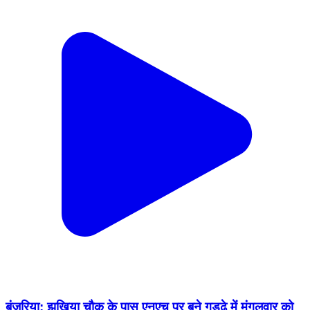
बंजरिया: झखिया चौक के पास एनएच पर बने गड्ढे में मंगलवार को