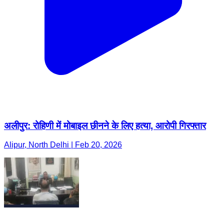
अलीपुर: रोहिणी में मोबाइल छीनने के लिए हत्या, आरोपी गिरफ्तार
Alipur, North Delhi | Feb 20, 2026