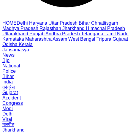
HOME
Delhi
Haryana
Uttar Pradesh
Bihar
Chhattisgarh
Madhya Pradesh
Rajasthan
Jharkhand
Himachal Pradesh
Uttarakhand
Punjab
Andhra Pradesh
Telangana
Tamil Nadu
Karnataka
Maharashtra
Assam
West Bengal
Tripura
Gujarat
Odisha
Kerala
Jansamasya
News
Bjp
National
Police
Bihar
India
कांग्रेस
Gujarat
Accident
Congress
Modi
Delhi
Viral
मारपीट
Jharkhand