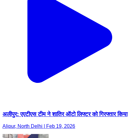
अलीपुर: एएटीएस टीम ने शातिर ऑटो लिफ्टर को गिरफ्तार किया
Alipur, North Delhi | Feb 19, 2026