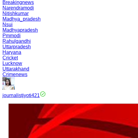
Breakingnews
Narendramodi
Nitishkumar
Madhya_pradesh
Nsui
Madhyapradesh
Pmmodi
Rahulgandhi
Uttarpradesh
Haryana
Cricket
Lucknow
Uttarakhand
Crimenews
journalistjyoti421