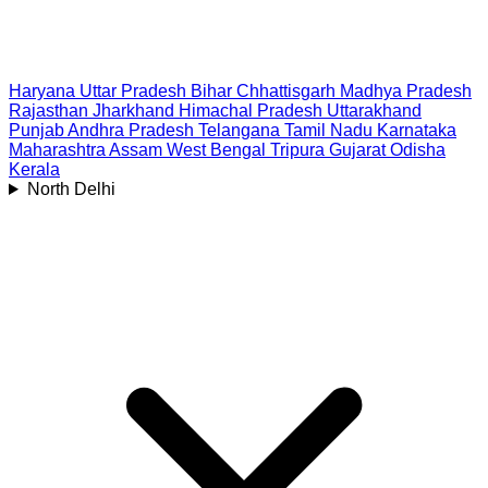
Haryana
Uttar Pradesh
Bihar
Chhattisgarh
Madhya Pradesh
Rajasthan
Jharkhand
Himachal Pradesh
Uttarakhand
Punjab
Andhra Pradesh
Telangana
Tamil Nadu
Karnataka
Maharashtra
Assam
West Bengal
Tripura
Gujarat
Odisha
Kerala
North Delhi