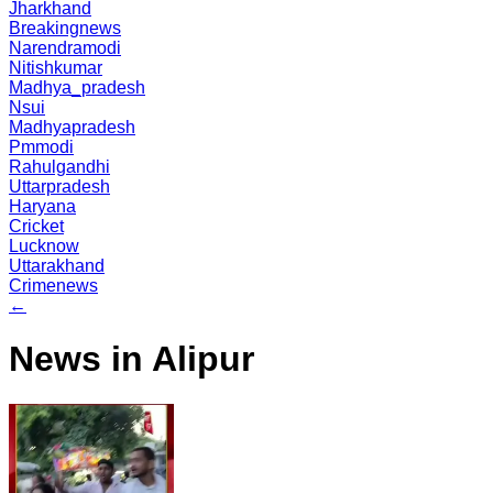
Jharkhand
Breakingnews
Narendramodi
Nitishkumar
Madhya_pradesh
Nsui
Madhyapradesh
Pmmodi
Rahulgandhi
Uttarpradesh
Haryana
Cricket
Lucknow
Uttarakhand
Crimenews
←
News in Alipur