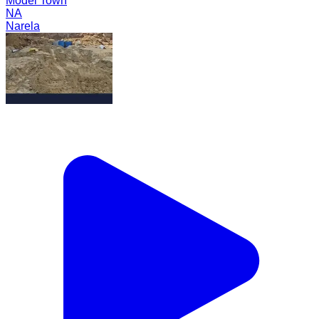
Model Town
NA
Narela