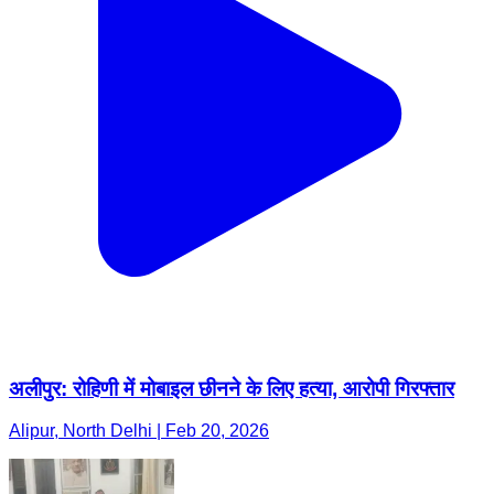
अलीपुर: रोहिणी में मोबाइल छीनने के लिए हत्या, आरोपी गिरफ्तार
Alipur, North Delhi | Feb 20, 2026