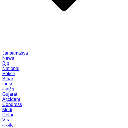
Jansamasya
News
Bjp
National
Police
Bihar
India
कांग्रेस
Gujarat
Accident
Congress
Modi
Delhi
Viral
मारपीट