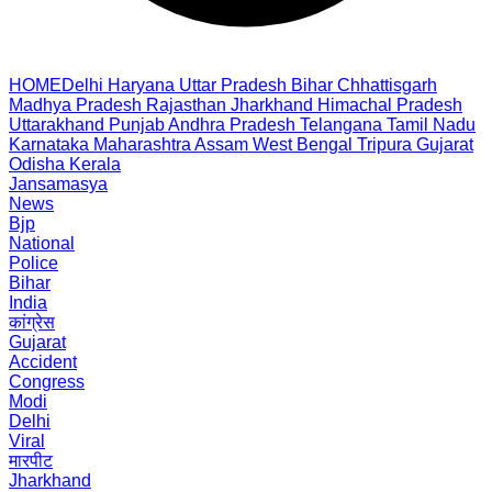
HOME
Delhi
Haryana
Uttar Pradesh
Bihar
Chhattisgarh
Madhya Pradesh
Rajasthan
Jharkhand
Himachal Pradesh
Uttarakhand
Punjab
Andhra Pradesh
Telangana
Tamil Nadu
Karnataka
Maharashtra
Assam
West Bengal
Tripura
Gujarat
Odisha
Kerala
Jansamasya
News
Bjp
National
Police
Bihar
India
कांग्रेस
Gujarat
Accident
Congress
Modi
Delhi
Viral
मारपीट
Jharkhand