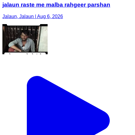
jalaun raste me malba rahgeer parshan
Jalaun, Jalaun | Aug 6, 2026