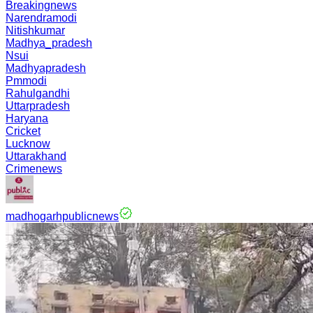
Breakingnews
Narendramodi
Nitishkumar
Madhya_pradesh
Nsui
Madhyapradesh
Pmmodi
Rahulgandhi
Uttarpradesh
Haryana
Cricket
Lucknow
Uttarakhand
Crimenews
madhogarhpublicnews