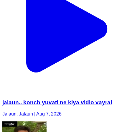
jalaun.. konch yuvati ne kiya vidio vayral
Jalaun, Jalaun | Aug 7, 2026